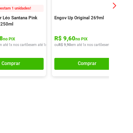
estam 1 unidades!
r Léo Santana Pink
Engov Up Original 269ml
 250ml
8
R$
9
,
60
no PIX
no PIX
m até
1
x nos cartões
em até
1
x de
R$
ou
13
R$
,
90
9
,
90
em até
1
x nos cartões
em até
1
x de
R$
Comprar
Comprar