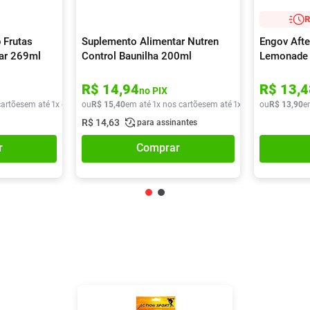
R
 Frutas
Suplemento Alimentar Nutren
Engov Afte
car 269ml
Control Baunilha 200ml
Lemonade
R$
14
,
94
R$
13
,
4
no PIX
cartões
em até
1
x de
R$
ou
9
,
90
R$
15
,
40
em até
1
x nos cartões
em até
1
x de
R$
ou
15
R$
,
40
13
,
90
e
R$
14
,
63
para assinantes
r
Comprar