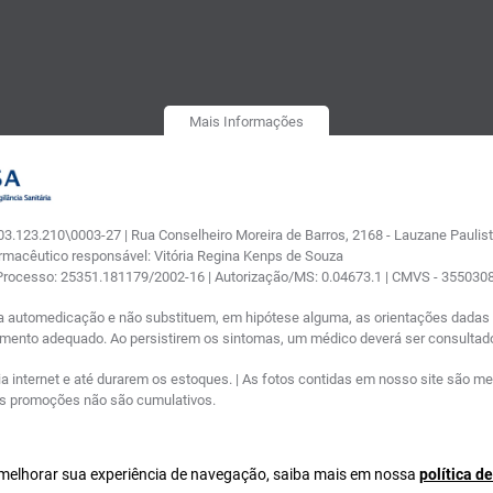
Mais Informações
.123.210\0003-27 | Rua Conselheiro Moreira de Barros, 2168 - Lauzane Paulista
armacêutico responsável: Vitória Regina Kenps de Souza
 Processo: 25351.181179/2002-16 | Autorização/MS: 0.04673.1 | CMVS - 35503
a automedicação e não substituem, em hipótese alguma, as orientações dadas p
tamento adequado. Ao persistirem os sintomas, um médico deverá ser consultad
nternet e até durarem os estoques. | As fotos contidas em nosso site são meram
ras promoções não são cumulativos.
a melhorar sua experiência de navegação, saiba mais em nossa
política d