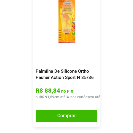
Palmilha De Silicone Ortho
Pauher Action Sport N 35/36
1 Par
R$
88
,
84
no PIX
ou
R$
91
,
59
em até
3
x nos cartões
em até
3
x de
R$
30
,
53
Comprar