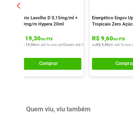
Colírio Lavolho D 0,15mg/ml +
Energético Engov Up
0,30mg/m Hypera 20ml
Tropicais Zero Açú
R$
19
,
30
R$
9
,
60
no PIX
no PIX
ou
R$
19
,
90
em até
1
x nos cartões
em até
1
x de
R$
ou
19
R$
,
90
9
,
90
em até
1
x nos 
Comprar
Compra
Quem viu, viu também