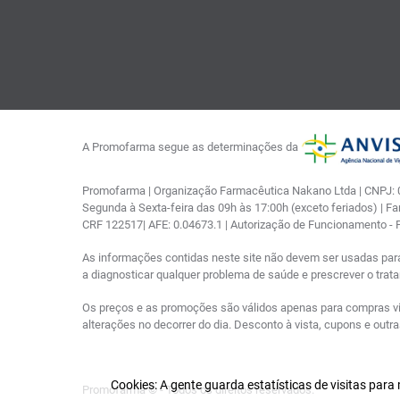
A Promofarma segue as determinações da
Promofarma | Organização Farmacêutica Nakano Ltda | CNPJ: 03
Segunda à Sexta-feira das 09h às 17:00h (exceto feriados) | F
CRF 122517| AFE: 0.04673.1 | Autorização de Funcionamento -
As informações contidas neste site não devem ser usadas par
a diagnosticar qualquer problema de saúde e prescrever o tra
Os preços e as promoções são válidos apenas para compras via i
alterações no decorrer do dia. Desconto à vista, cupons e out
Cookies: A gente guarda estatísticas de visitas par
Promofarma © - Todos os direitos reservados.