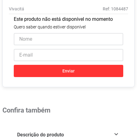
Pampers Confort Sec
8
º
Vivacitá
:
1084487
Vitamina D
9
º
Este produto não está disponível no momento
Soro Fisiológico
10
º
Quero saber quando estiver disponível
Enviar
Confira também
Descrição do produto