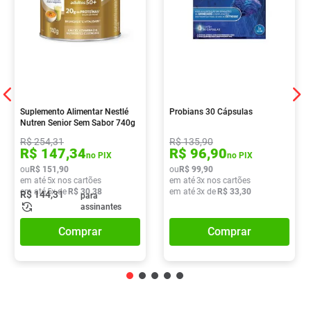
Suplemento Alimentar Nestlé
Probians 30 Cápsulas
Nutren Senior Sem Sabor 740g
R$
254
,
31
R$
135
,
90
R$
147
,
34
R$
96
,
90
no PIX
no PIX
ou
R$
151
,
90
ou
R$
99
,
90
em até
5
x nos cartões
em até
3
x nos cartões
em até
5
x de
R$
30
,
38
em até
3
x de
R$
33
,
30
R$
144
,
31
para
assinantes
Comprar
Comprar