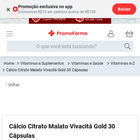
Promoção exclusiva no app
×
Baixar
Economize R$10 em pedidos acima de R$100
O que você está buscando?
Vitaminas e Suplementos
Vitaminas e Saúde
Vitaminas A-Z
Termos mais buscados
Cálcio Citrato Malato Vivacitá Gold 30 Cápsulas
Fralda
1
º
Voltar
Lenço Umedecido
2
º
Medley
3
º
Fralda Xg
4
º
Fralda G
5
º
Cálcio Citrato Malato Vivacitá Gold 30
Shampoo
6
º
Cápsulas
Desodorante
7
º