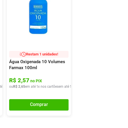
Restam 1 unidades!
Água Oxigenada 10 Volumes
Farmax 100ml
R$
2
,
57
no PIX
té
1
x de
ou
R$
R$
14
2
,
,
65
40
em até
1
x nos cartões
em até
1
x de
R$
2
,
65
Comprar