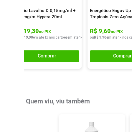
Colírio Lavolho D 0,15mg/ml +
Energético Engov Up 
0,30mg/m Hypera 20ml
Tropicais Zero Açúc
R$
19
,
30
R$
9
,
60
no PIX
no PIX
ou
R$
19
,
90
em até
1
x nos cartões
em até
1
x de
R$
ou
19
R$
,
90
9
,
90
em até
1
x nos c
Comprar
Comprar
Quem viu, viu também