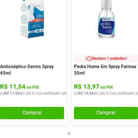
Restam 1 unidades!
Antisséptico Derms Spray
Pedra Hume Em Spray Farmax
45ml
30ml
R$
11
,
54
R$
13
,
97
no PIX
no PIX
de
ou
R$
R$
10
11
,
40
,
90
em até
1
x nos cartões
em até
1
x de
ou
R$
R$
11
14
,
90
,
40
em até
1
x nos cartões
em a
Comprar
Comprar