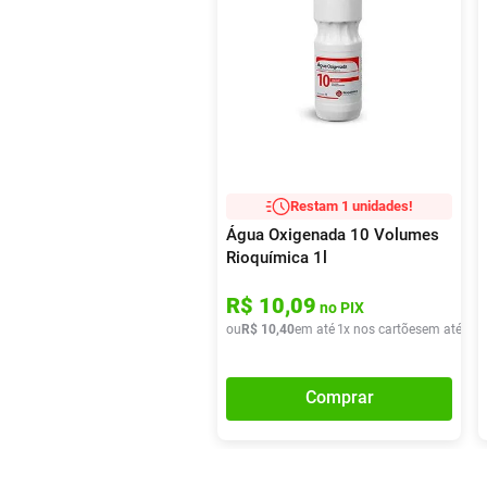
Restam 1 unidades!
Água Oxigenada 10 Volumes
Rioquímica 1l
R$
10
,
09
no PIX
ou
R$
10
,
40
em até
1
x nos cartões
em até
1
x 
Comprar