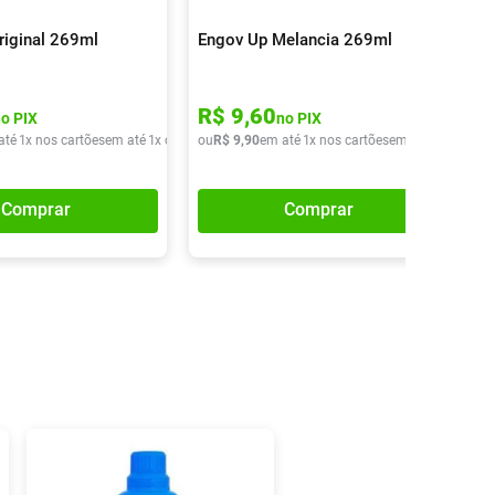
riginal 269ml
Engov Up Melancia 269ml
R$
9
,
60
no PIX
no PIX
até
1
x nos cartões
em até
1
x de
R$
ou
9
,
90
R$
9
,
90
em até
1
x nos cartões
em até
1
x de
R$
9
Comprar
Comprar