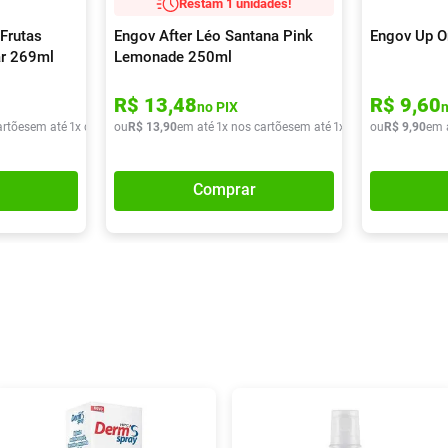
Restam 1 unidades!
Frutas
Engov After Léo Santana Pink
Engov Up O
ar 269ml
Lemonade 250ml
R$
13
,
48
R$
9
,
60
no PIX
artões
em até
1
x de
R$
ou
9
,
90
R$
13
,
90
em até
1
x nos cartões
em até
1
x de
R$
ou
13
R$
,
90
9
,
90
em 
Comprar