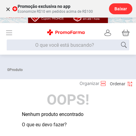
Promoção exclusiva no app
×
Baixar
Economize R$10 em pedidos acima de R$100
O que você está buscando?
Termos mais buscados
0
Produto
Fralda
1
º
Lenço Umedecido
2
º
OOPS!
Medley
3
º
Fralda Xg
4
º
Fralda G
Nenhum produto encontrado
5
º
Desodorante
6
º
O que eu devo fazer?
Shampoo
7
º