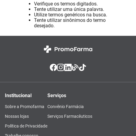
Verifique os termos digitados.
Absorvente
8
º
Tente utilizar uma única palavra.
Utilize termos genéricos na busca.
Pampers Confort Sec
9
º
Tente utilizar sinônimos do termo
desejado.
Lavitan
10
º
Institucional
Serviços
Sobre a Promofarma
Convênio Farmácia
Nossas lojas
Serviços Farmacêuticos
Política de Privacidade
Trabalhe conosco