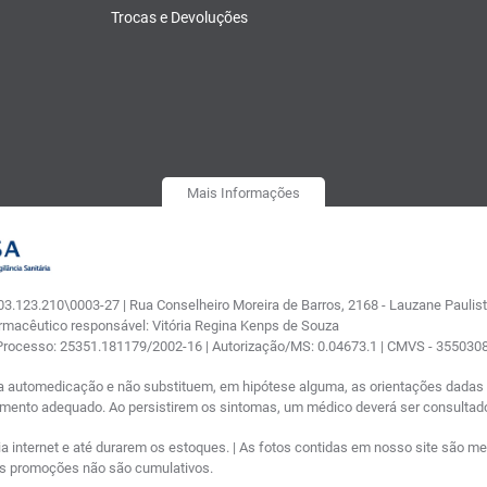
Trocas e Devoluções
Mais Informações
.123.210\0003-27 | Rua Conselheiro Moreira de Barros, 2168 - Lauzane Paulista
armacêutico responsável: Vitória Regina Kenps de Souza
 Processo: 25351.181179/2002-16 | Autorização/MS: 0.04673.1 | CMVS - 35503
a automedicação e não substituem, em hipótese alguma, as orientações dadas p
tamento adequado. Ao persistirem os sintomas, um médico deverá ser consultad
nternet e até durarem os estoques. | As fotos contidas em nosso site são meram
ras promoções não são cumulativos.