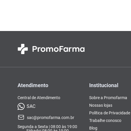
Colorações, Tinturas e
Complementos e Suplementos
Pomada
lavitan
10
º
Antimicóticos e Fungos
Tonalizantes
BCAA
Ômegas e Ácidos
Chás
Con
Model
Compostos Lácteos
Graxos
Ver Tudo
Ver Tudo
Ver 
Condicionadores
CL-LA
Pré e 
Ver Tudo
Ver Tudo
Ver Tudo
Ver Tudo
Ver Tu
Atendimento
Institucional
Central de Atendimento
Sobre a Promofarma
Nossas lojas
SAC
Política de Privacidade
sac@promofarma.com.br
Trabalhe conosco
Segunda a Sexta | 08:00 às 19:00
Blog
Sábado| 08:00 às 19:00