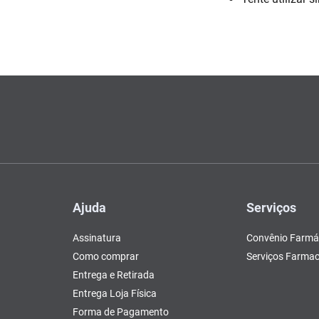
Escovas e Pentes
Colesterol e Triglicerídeos
Teste de Gravidez e
Copos
Olhos
, Pasta e Gel
Mascar
Ver 
tusão
Fertilidade
ador
Ver Tudo
Ver Tudo
Ver Tudo
Ver Tudo
Barras de Cereal
Tudo
Ver Tudo
Pós Barba
Ver Tudo
do
Ajuda
Serviços
Assinatura
Convênio Farmá
Como comprar
Serviços Farmac
Entrega e Retirada
Entrega Loja Física
Forma de Pagamento