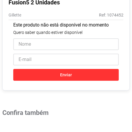
Fusion5 2 Unidades
Absorvente
8
º
Gillette
:
1074452
Lavitan
9
º
Este produto não está disponível no momento
Vitamina D
10
º
Quero saber quando estiver disponível
Enviar
Confira também