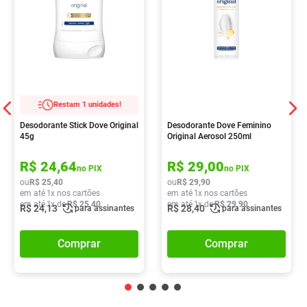
Restam 1 unidades!
Desodorante Stick Dove Original
Desodorante Dove Feminino
45g
Original Aerosol 250ml
R$
24
,
64
R$
29
,
00
no PIX
no PIX
ou
R$
25
,
40
ou
R$
29
,
90
em até
1
x nos cartões
em até
1
x nos cartões
em até
1
x de
R$
25
,
40
em até
1
x de
R$
29
,
90
R$
24
,
13
R$
28
,
40
para assinantes
para assinantes
Comprar
Comprar