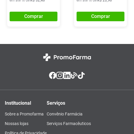
em até
1
x de
R$
52
,
40
em até
1
x de
R$
23
,
90
Comprar
Comprar
Institucional
Serviços
Sobre a Promofarma
Convênio Farmácia
Nossas lojas
Serviços Farmacêuticos
Política de Privacidade