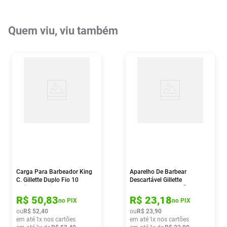
Quem viu, viu também
Carga Para Barbeador King
Aparelho De Barbear
C. Gillette Duplo Fio 10
Descartável Gillette
Unidades
Prestobarba 3 Carvão
Ativado 2 Unidades
R$
50
,
83
R$
23
,
18
no PIX
no PIX
ou
R$
52
,
40
ou
R$
23
,
90
em até
1
x nos cartões
em até
1
x nos cartões