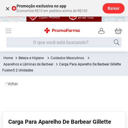
Promoção exclusiva no app
×
Baixar
Economize R$10 em pedidos acima de R$100
O que você está buscando?
Beleza e Higiene
Cuidados Masculinos
Termos mais buscados
Aparelhos e Lâminas de Barbear
Carga Para Aparelho De Barbear Gillette
Fralda
Fusion5 2 Unidades
1
º
Medley
2
º
Voltar
Lenço Umedecido
3
º
Fralda Xg
4
º
Fralda G
5
º
Shampoo
6
º
Carga Para Aparelho De Barbear Gillette
Desodorante
7
º