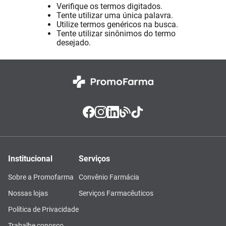
Verifique os termos digitados.
Absorvente
8
º
Tente utilizar uma única palavra.
Utilize termos genéricos na busca.
Pampers Confort Sec
9
º
Tente utilizar sinônimos do termo
desejado.
Lavitan
10
º
Institucional
Serviços
Sobre a Promofarma
Convênio Farmácia
Nossas lojas
Serviços Farmacêuticos
Política de Privacidade
Trabalhe conosco