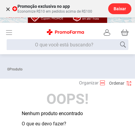
Promoção exclusiva no app
×
Baixar
Economize R$10 em pedidos acima de R$100
O que você está buscando?
Termos mais buscados
0
Produto
Fralda
1
º
Lenço Umedecido
2
º
OOPS!
Medley
3
º
Fralda Xg
4
º
Fralda G
Nenhum produto encontrado
5
º
Desodorante
6
º
O que eu devo fazer?
Shampoo
7
º