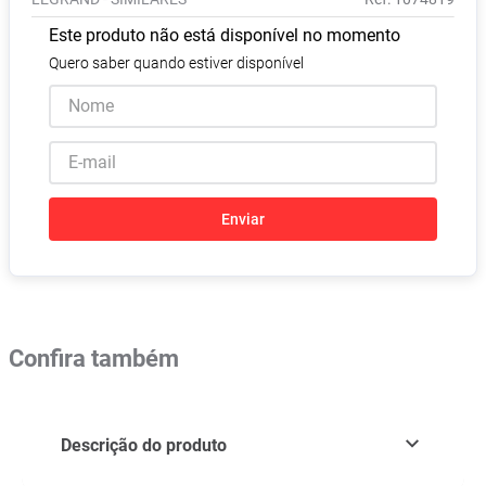
Absorvente
8
º
Este produto não está disponível no momento
Lavitan
9
º
Quero saber quando estiver disponível
Vitamina D
10
º
Enviar
Confira também
Descrição do produto