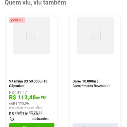
Quem viu, viu também
22%
OFF
Vitamina D3 50.000ui 10
Dprev 10.000ui 8
Cápsulas
Comprimidos Revestidos
R$
149
,
47
R$
112
,
48
no PIX
ou
R$
115
,
96
em até
3
x nos cartões
em até
3
x de
R$
38
,
65
R$
110
,
16
para
assinantes