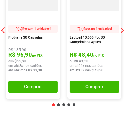
Restam 1 unidades!
Restam 1 unidades!
Probians 30 Cápsulas
Lactosil 10.000 Fcc 30
Comprimidos Apsen
R$
135
,
90
R$
96
,
90
R$
48
,
40
no PIX
no PIX
ou
R$
99
,
90
ou
R$
49
,
90
em até
3
x nos cartões
em até
1
x nos cartões
em até
3
x de
R$
33
,
30
em até
1
x de
R$
49
,
90
Comprar
Comprar