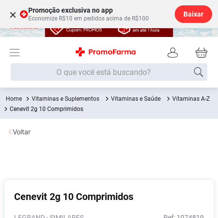
Promoção exclusiva no app
×
Baixar
Economize R$10 em pedidos acima de R$100
O que você está buscando?
Vitaminas e Suplementos
Vitaminas e Saúde
Vitaminas A-Z
Termos mais buscados
Cenevit 2g 10 Comprimidos
Fralda
1
º
Voltar
Medley
2
º
Lenço Umedecido
3
º
Fralda Xg
4
º
Fralda G
5
º
Cenevit 2g 10 Comprimidos
Shampoo
6
º
Desodorante
7
º
LEGRAND - SIMILARES
:
1074819