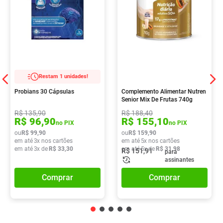
Restam 1 unidades!
Probians 30 Cápsulas
Complemento Alimentar Nutren
Senior Mix De Frutas 740g
R$
135
,
90
R$
188
,
40
R$
96
,
90
R$
155
,
10
no PIX
no PIX
ou
R$
99
,
90
ou
R$
159
,
90
em até
3
x nos cartões
em até
5
x nos cartões
em até
3
x de
R$
33
,
30
em até
5
x de
R$
31
,
98
R$
151
,
91
para
assinantes
Comprar
Comprar