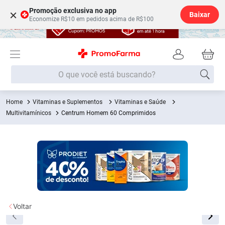
Promoção exclusiva no app
×
Baixar
Economize R$10 em pedidos acima de R$100
O que você está buscando?
Vitaminas e Suplementos
Vitaminas e Saúde
Termos mais buscados
Multivitamínicos
Centrum Homem 60 Comprimidos
Fralda
1
º
Lenço Umedecido
2
º
Medley
3
º
Fralda Xg
4
º
Fralda G
5
º
Shampoo
6
º
Voltar
Desodorante
7
º