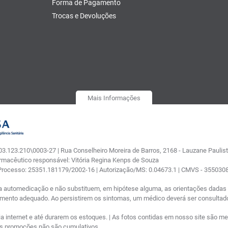
Forma de Pagamento
Trocas e Devoluções
Mais Informações
.123.210\0003-27 | Rua Conselheiro Moreira de Barros, 2168 - Lauzane Paulista
armacêutico responsável: Vitória Regina Kenps de Souza
 Processo: 25351.181179/2002-16 | Autorização/MS: 0.04673.1 | CMVS - 35503
a automedicação e não substituem, em hipótese alguma, as orientações dadas p
tamento adequado. Ao persistirem os sintomas, um médico deverá ser consultad
nternet e até durarem os estoques. | As fotos contidas em nosso site são meram
ras promoções não são cumulativos.