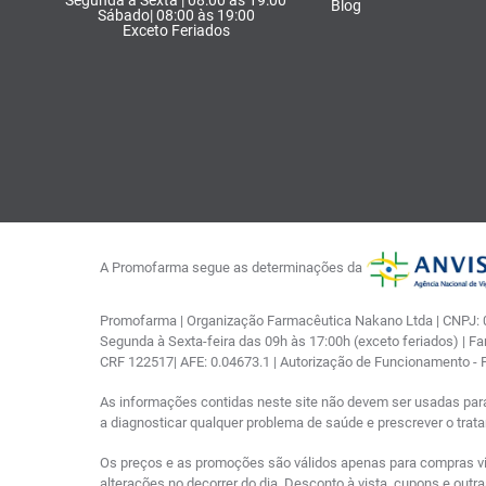
Segunda a Sexta | 08:00 às 19:00
Blog
Sábado| 08:00 às 19:00
Exceto Feriados
A Promofarma segue as determinações da
Promofarma | Organização Farmacêutica Nakano Ltda | CNPJ: 03
Segunda à Sexta-feira das 09h às 17:00h (exceto feriados) | F
CRF 122517| AFE: 0.04673.1 | Autorização de Funcionamento -
As informações contidas neste site não devem ser usadas par
a diagnosticar qualquer problema de saúde e prescrever o tra
Os preços e as promoções são válidos apenas para compras via i
alterações no decorrer do dia. Desconto à vista, cupons e out