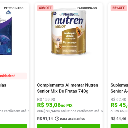
40%
OFF
25%
OFF
PATROCINADO
PATROCINADO
unidades!
las
Complemento Alimentar Nutren
Suplemen
Senior Mix De Frutas 740g
Senior A
R$
159
,
90
R$
62
,
40
R$
93
,
06
R$
45
,
no PIX
os cartões
em até
3
x de
R$
ou
33
R$
,
30
95
,
94
em até
3
x nos cartões
em até
3
x de
R$
ou
31
R$
,
98
46
,
8
R$
91
,
14
R$
44
,
46
para assinantes