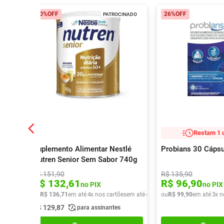
10%
OFF
26%
OFF
PATROCINADO
Restam 1 
Suplemento Alimentar Nestlé
Probians 30 Cápsu
Nutren Senior Sem Sabor 740g
R$
151
,
90
R$
135
,
90
R$
132
,
61
R$
96
,
90
no PIX
no PIX
ou
R$
136
,
71
em até
4
x nos cartões
em até
4
x de
R$
ou
R$
34
,
99
17
,
90
em até
3
x n
R$
129
,
87
para assinantes