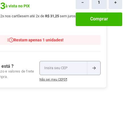
－
＋
63
à vista no PIX
Tudo
Tiras para Teste
Lenços e Toalhas
Talcos
Esponjas
Umedecidas
é
2
x nos cartões
em até
2
x de
R$
31
,
25
sem juros
Ver Tudo
Ver Tudo
Ver Tudo
Comprar
Protetor de Colchão
Roupas Íntimas
Restam apenas 1 unidades!
Ver Tudo
 está ?
zo e valores de frete
mpra.
Não sei meu CEP