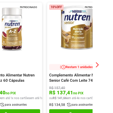
10%
OFF
PATROCINADO
PATROCINADO
Restam 1 unidades!
to Alimentar Nutren
Complemento Alimentar Nutren
-z 60 Cápsulas
Senior Café Com Leite 740g
R$
157
,
40
40
R$
137
,
41
no PIX
no PIX
0
em até
1
x nos cartões
em até
1
x de
R$
ou
46
R$
,
80
141
,
66
em até
4
x nos cartões
em até
4
x d
R$
134
,
58
para assinantes
para assinantes