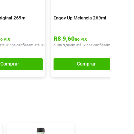
riginal 269ml
Engov Up Melancia 269ml
R$
9
,
60
no PIX
no PIX
até
1
x nos cartões
em até
1
x de
R$
ou
9
,
90
R$
9
,
90
em até
1
x nos cartões
em até
1
x de
R$
9
Comprar
Comprar