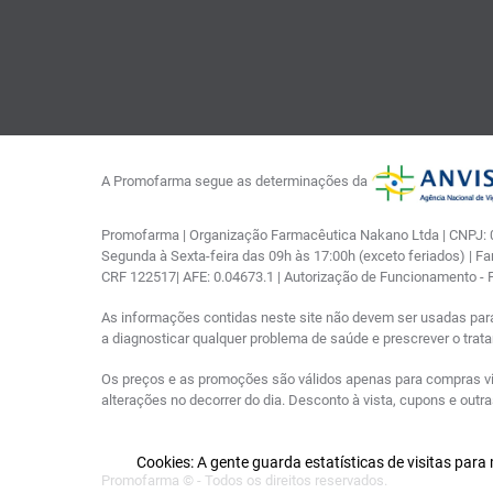
A Promofarma segue as determinações da
Promofarma | Organização Farmacêutica Nakano Ltda | CNPJ: 03
Segunda à Sexta-feira das 09h às 17:00h (exceto feriados) | F
CRF 122517| AFE: 0.04673.1 | Autorização de Funcionamento -
As informações contidas neste site não devem ser usadas par
a diagnosticar qualquer problema de saúde e prescrever o tra
Os preços e as promoções são válidos apenas para compras via i
alterações no decorrer do dia. Desconto à vista, cupons e out
Cookies: A gente guarda estatísticas de visitas par
Promofarma © - Todos os direitos reservados.