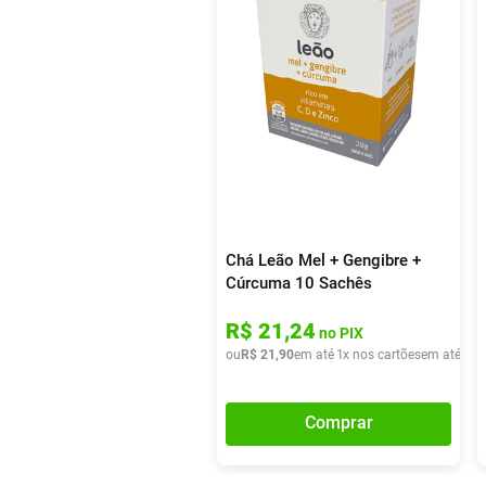
Chá Leão Mel + Gengibre +
Cúrcuma 10 Sachês
R$
21
,
24
no PIX
ou
R$
21
,
90
em até
1
x nos cartões
em até
1
x 
Comprar