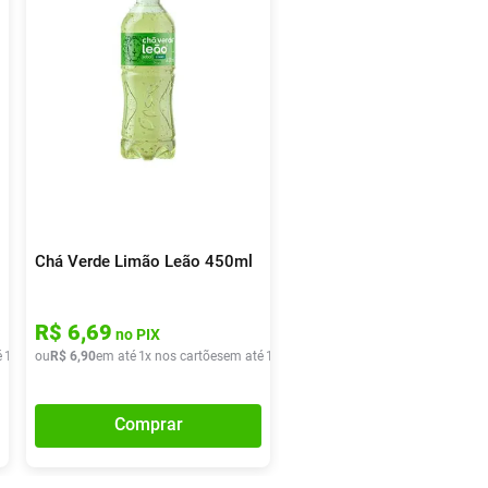
Chá Verde Limão Leão 450ml
R$
6
,
69
no PIX
é
1
x de
ou
R$
R$
5
,
40
6
,
90
em até
1
x nos cartões
em até
1
x de
R$
6
,
90
Comprar