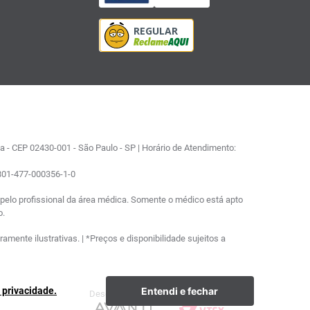
 - CEP 02430-001 - São Paulo - SP | Horário de Atendimento:
0801-477-000356-1-0
elo profissional da área médica. Somente o médico está apto
o.
ente ilustrativas. | *Preços e disponibilidade sujeitos a
Entendi e fechar
e privacidade.
Desenvolvimento
Plataforma