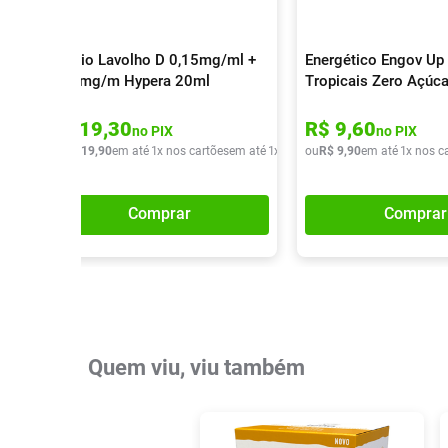
Colírio Lavolho D 0,15mg/ml +
Energético Engov Up 
0,30mg/m Hypera 20ml
Tropicais Zero Açúc
R$
19
,
30
R$
9
,
60
no PIX
no PIX
ou
R$
19
,
90
em até
1
x nos cartões
em até
1
x de
R$
ou
19
R$
,
90
9
,
90
em até
1
x nos c
Comprar
Comprar
Quem viu, viu também