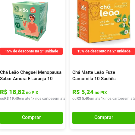
15% de desconto na 2° unidade
15% de desconto na 2° unidade
Chá Leão Cheguei Menopausa
Chá Matte Leão Fuze
Sabor Amora E Laranja 10
Camomila 10 Sachês
Sachês
R$
18
,
82
R$
5
,
24
no PIX
no PIX
de
ou
R$
R$
21
19
,
90
,
40
em até
1
x nos cartões
em até
1
x de
ou
R$
R$
19
5
,
,
40
40
em até
1
x nos cartões
em at
Comprar
Comprar