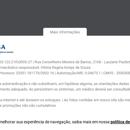
Mais Informações
.123.210\0003-27 | Rua Conselheiro Moreira de Barros, 2168 - Lauzane Paulista
armacêutico responsável: Vitória Regina Kenps de Souza
 Processo: 25351.181179/2002-16 | Autorização/MS: 0.04673.1 | CMVS - 35503
a automedicação e não substituem, em hipótese alguma, as orientações dadas p
tamento adequado. Ao persistirem os sintomas, um médico deverá ser consultad
nternet e até durarem os estoques. | As fotos contidas em nosso site são meram
ras promoções não são cumulativos.
a melhorar sua experiência de navegação, saiba mais em nossa
política d