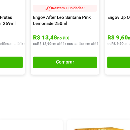
Restam 1 unidades!
Frutas
Engov After Léo Santana Pink
Engov Up O
ar 269ml
Lemonade 250ml
R$
13
,
48
R$
9
,
60
no PIX
artões
em até
1
x de
R$
ou
9
,
90
R$
13
,
90
em até
1
x nos cartões
em até
1
x de
R$
ou
13
R$
,
90
9
,
90
em 
Comprar