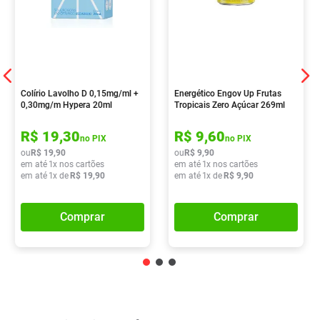
Colírio Lavolho D 0,15mg/ml +
Energético Engov Up Frutas
0,30mg/m Hypera 20ml
Tropicais Zero Açúcar 269ml
R$
19
,
30
R$
9
,
60
no PIX
no PIX
ou
R$
19
,
90
ou
R$
9
,
90
em até
1
x nos cartões
em até
1
x nos cartões
em até
1
x de
R$
19
,
90
em até
1
x de
R$
9
,
90
Comprar
Comprar