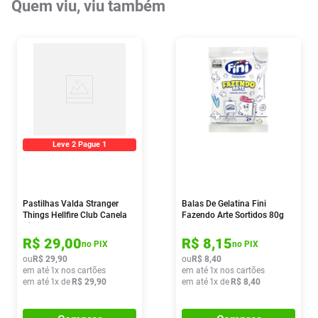
Quem viu, viu também
Leve 2 Pague 1
Pastilhas Valda Stranger
Balas De Gelatina Fini
Things Hellfire Club Canela
Fazendo Arte Sortidos 80g
Picante 50g
R$
29
,
00
R$
8
,
15
no PIX
no PIX
ou
R$
29
,
90
ou
R$
8
,
40
em até
1
x nos cartões
em até
1
x nos cartões
em até
1
x de
R$
29
,
90
em até
1
x de
R$
8
,
40