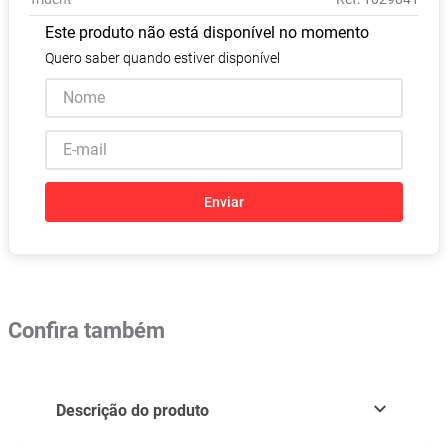
Absorvente
8
º
Este produto não está disponível no momento
Vitamina D
9
º
Quero saber quando estiver disponível
Lavitan
10
º
Enviar
Confira também
Descrição do produto