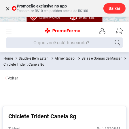
Promoção exclusiva no app
×
Baixar
Economize R$10 em pedidos acima de R$100
O que você está buscando?
Saúde e Bem Estar
Alimentação
Balas e Gomas de Mascar
Termos mais buscados
Chiclete Trident Canela 8g
Fralda
1
º
Voltar
Medley
2
º
Lenço Umedecido
3
º
Fralda Xg
4
º
Fralda G
5
º
Chiclete Trident Canela 8g
Shampoo
6
º
Desodorante
7
º
Trident
:
1029841