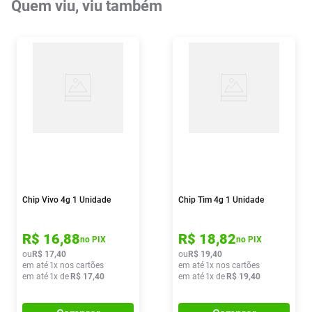
Quem viu, viu também
Chip Vivo 4g 1 Unidade
Chip Tim 4g 1 Unidade
R$
16
,
88
R$
18
,
82
no PIX
no PIX
ou
R$
17
,
40
ou
R$
19
,
40
em até
1
x nos cartões
em até
1
x nos cartões
em até
1
x de
R$
17
,
40
em até
1
x de
R$
19
,
40