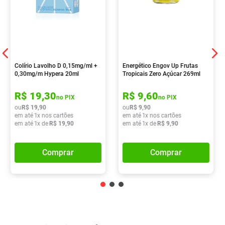
Colírio Lavolho D 0,15mg/ml +
Energético Engov Up Frutas
0,30mg/m Hypera 20ml
Tropicais Zero Açúcar 269ml
R$
19
,
30
R$
9
,
60
no PIX
no PIX
ou
R$
19
,
90
ou
R$
9
,
90
em até
1
x nos cartões
em até
1
x nos cartões
em até
1
x de
R$
19
,
90
em até
1
x de
R$
9
,
90
Comprar
Comprar