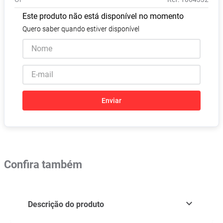
Absorvente
8
º
Este produto não está disponível no momento
Vitamina D
9
º
Quero saber quando estiver disponível
Lavitan
10
º
Enviar
Confira também
Descrição do produto