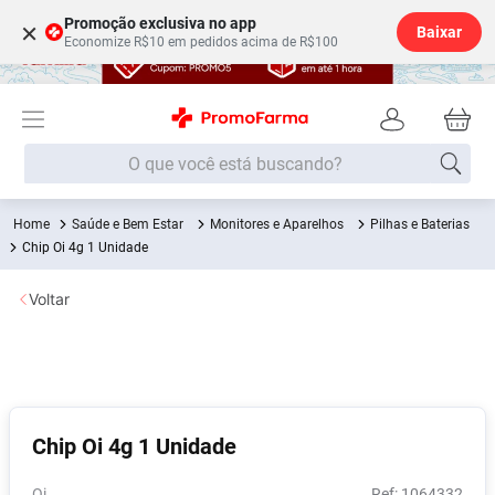
Promoção exclusiva no app
×
Baixar
Economize R$10 em pedidos acima de R$100
O que você está buscando?
Saúde e Bem Estar
Monitores e Aparelhos
Pilhas e Baterias
Termos mais buscados
Chip Oi 4g 1 Unidade
Fralda
1
º
Voltar
Medley
2
º
Lenço Umedecido
3
º
Fralda Xg
4
º
Fralda G
5
º
Chip Oi 4g 1 Unidade
Shampoo
6
º
Desodorante
7
º
Oi
:
1064332