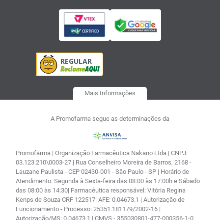
Mais Informações
A Promofarma segue as determinações da
Promofarma | Organização Farmacêutica Nakano Ltda | CNPJ:
03.123.210\0003-27 | Rua Conselheiro Moreira de Barros, 2168 -
Lauzane Paulista - CEP 02430-001 - São Paulo - SP | Horário de
Atendimento: Segunda à Sexta-feira das 08:00 às 17:00h e Sábado
das 08:00 às 14:30| Farmacêutica responsável: Vitória Regina
Kenps de Souza CRF 122517| AFE: 0.04673.1 | Autorização de
Funcionamento - Processo: 25351.181179/2002-16 |
Autorização/MS: 0.04673.1 | CMVS - 355030801-477-000356-1-0