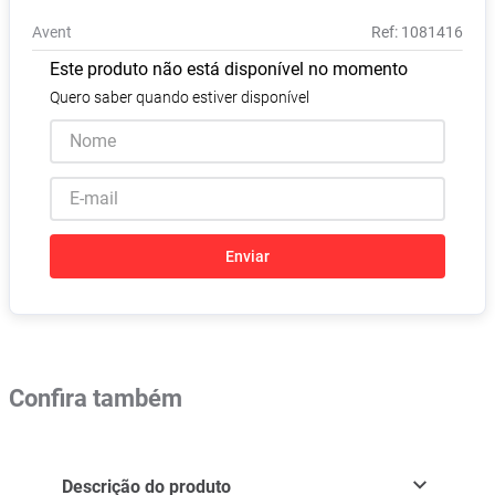
Absorvente
8
º
Avent
:
1081416
Pampers Confort Sec
9
º
Este produto não está disponível no momento
Lavitan
10
º
Quero saber quando estiver disponível
Enviar
Confira também
Descrição do produto