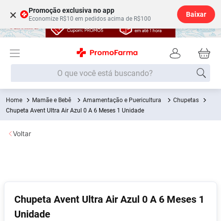
Promoção exclusiva no app
×
Baixar
Economize R$10 em pedidos acima de R$100
O que você está buscando?
Mamãe e Bebê
Amamentação e Puericultura
Chupetas
Termos mais buscados
Chupeta Avent Ultra Air Azul 0 A 6 Meses 1 Unidade
Fralda
1
º
Voltar
Lenço Umedecido
2
º
Medley
3
º
Fralda Xg
4
º
Fralda G
5
º
Chupeta Avent Ultra Air Azul 0 A 6 Meses 1
Desodorante
6
º
Unidade
Shampoo
7
º