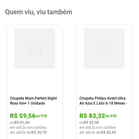
Quem viu, viu também
Chupeta Mam Perfect Night
Chupeta Philips Avent Ultra
Rosa 6m+ 1 Unidade
Air Azul E Lilás 6-18 Meses -
2 Unidades
R$
59
,
56
R$
83
,
32
no PIX
no PIX
ou
R$
61
,
40
ou
R$
85
,
90
em até
2
x nos cartões
em até
2
x nos cartões
em até
2
x de
R$
30
,
70
em até
2
x de
R$
42
,
95