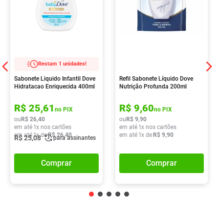
Restam 1 unidades!
Sabonete Liquido Infantil Dove
Refil Sabonete Líquido Dove
Hidratacao Enriquecida 400ml
Nutrição Profunda 200ml
R$
25
,
61
R$
9
,
60
no PIX
no PIX
ou
R$
26
,
40
ou
R$
9
,
90
em até
1
x nos cartões
em até
1
x nos cartões
em até
1
x de
R$
26
,
40
em até
1
x de
R$
9
,
90
R$
25
,
08
para assinantes
Comprar
Comprar