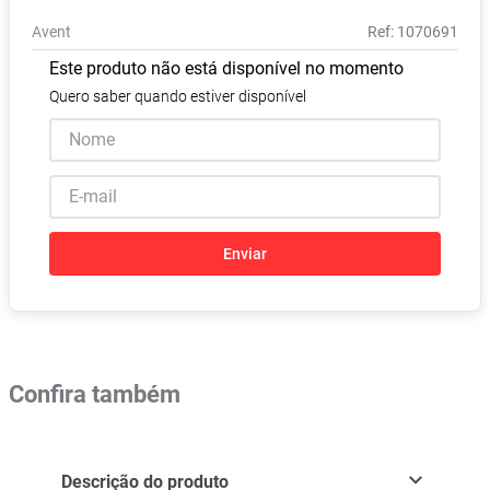
Pampers Confort Sec
8
º
Avent
:
1070691
Vitamina D
9
º
Este produto não está disponível no momento
Soro Fisiológico
10
º
Quero saber quando estiver disponível
Enviar
Confira também
Descrição do produto