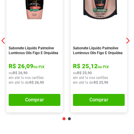
Sabonete Líquido Palmolive
Sabonete Líquido Palmolive
Luminous Oils Figo E Orquídea
Luminous Oils Figo E Orquídea
Branca 650ml
Branca 900ml
R$
26
,
09
R$
25
,
12
no PIX
no PIX
ou
R$
26
,
90
ou
R$
25
,
90
em até
1
x nos cartões
em até
1
x nos cartões
em até
1
x de
R$
26
,
90
em até
1
x de
R$
25
,
90
Comprar
Comprar