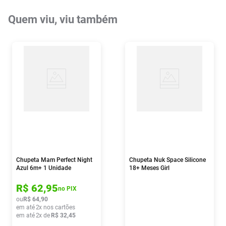
Quem viu, viu também
Chupeta Mam Perfect Night
Chupeta Nuk Space Silicone
Azul 6m+ 1 Unidade
18+ Meses Girl
R$
62
,
95
no PIX
ou
R$
64
,
90
em até
2
x nos cartões
em até
2
x de
R$
32
,
45