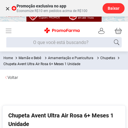
Promoção exclusiva no app
×
Baixar
Economize R$10 em pedidos acima de R$100
O que você está buscando?
Mamãe e Bebê
Amamentação e Puericultura
Chupetas
Termos mais buscados
Chupeta Avent Ultra Air Rosa 6+ Meses 1 Unidade
Fralda
1
º
Voltar
Lenço Umedecido
2
º
Medley
3
º
Fralda Xg
4
º
Fralda G
5
º
Chupeta Avent Ultra Air Rosa 6+ Meses 1
Desodorante
6
º
Unidade
Shampoo
7
º