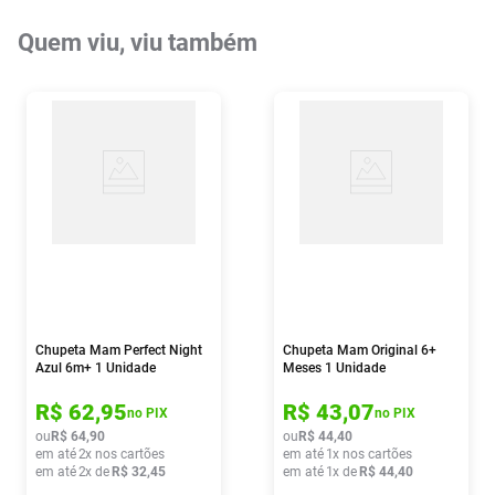
Quem viu, viu também
Chupeta Mam Perfect Night
Chupeta Mam Original 6+
Azul 6m+ 1 Unidade
Meses 1 Unidade
R$
62
,
95
R$
43
,
07
no PIX
no PIX
ou
R$
64
,
90
ou
R$
44
,
40
em até
2
x nos cartões
em até
1
x nos cartões
em até
2
x de
R$
32
,
45
em até
1
x de
R$
44
,
40