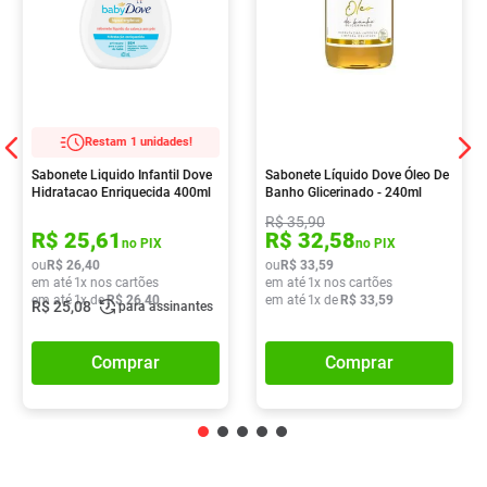
Restam 1 unidades!
Sabonete Liquido Infantil Dove
Sabonete Líquido Dove Óleo De
Hidratacao Enriquecida 400ml
Banho Glicerinado - 240ml
R$
35
,
90
R$
25
,
61
R$
32
,
58
no PIX
no PIX
ou
R$
26
,
40
ou
R$
33
,
59
em até
1
x nos cartões
em até
1
x nos cartões
em até
1
x de
R$
26
,
40
em até
1
x de
R$
33
,
59
R$
25
,
08
para assinantes
Comprar
Comprar