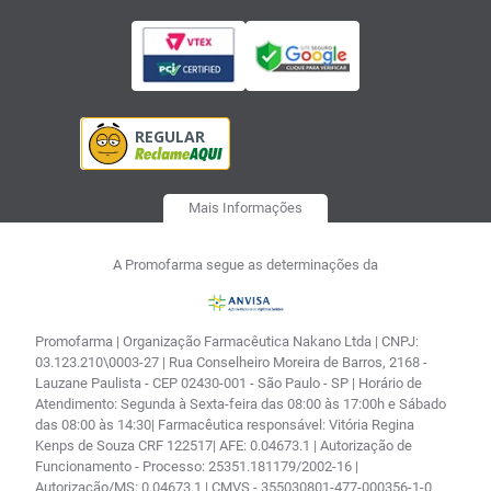
Mais Informações
A Promofarma segue as determinações da
Promofarma | Organização Farmacêutica Nakano Ltda | CNPJ:
03.123.210\0003-27 | Rua Conselheiro Moreira de Barros, 2168 -
Lauzane Paulista - CEP 02430-001 - São Paulo - SP | Horário de
Atendimento: Segunda à Sexta-feira das 08:00 às 17:00h e Sábado
das 08:00 às 14:30| Farmacêutica responsável: Vitória Regina
Kenps de Souza CRF 122517| AFE: 0.04673.1 | Autorização de
Funcionamento - Processo: 25351.181179/2002-16 |
Autorização/MS: 0.04673.1 | CMVS - 355030801-477-000356-1-0