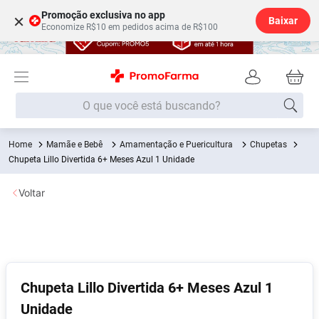
Promoção exclusiva no app
×
Baixar
Economize R$10 em pedidos acima de R$100
O que você está buscando?
Mamãe e Bebê
Amamentação e Puericultura
Chupetas
Termos mais buscados
Chupeta Lillo Divertida 6+ Meses Azul 1 Unidade
Fralda
1
º
Voltar
Lenço Umedecido
2
º
Medley
3
º
Fralda Xg
4
º
Fralda G
5
º
Chupeta Lillo Divertida 6+ Meses Azul 1
Desodorante
6
º
Unidade
Shampoo
7
º