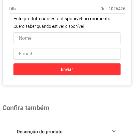
Absorvente
8
º
Lillo
:
1026426
Pampers Confort Sec
9
º
Este produto não está disponível no momento
Lavitan
10
º
Quero saber quando estiver disponível
Enviar
Confira também
Descrição do produto