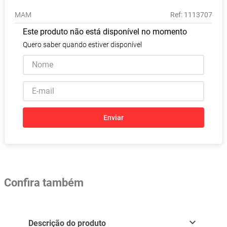
Absorvente
8
º
MAM
:
1113707
Pampers Confort Sec
9
º
Este produto não está disponível no momento
Lavitan
10
º
Quero saber quando estiver disponível
Enviar
Confira também
Descrição do produto