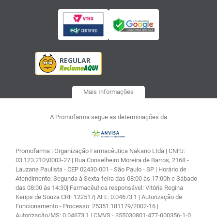
Mais Informações
A Promofarma segue as determinações da
Promofarma | Organização Farmacêutica Nakano Ltda | CNPJ:
03.123.210\0003-27 | Rua Conselheiro Moreira de Barros, 2168 -
Lauzane Paulista - CEP 02430-001 - São Paulo - SP | Horário de
Atendimento: Segunda à Sexta-feira das 08:00 às 17:00h e Sábado
das 08:00 às 14:30| Farmacêutica responsável: Vitória Regina
Kenps de Souza CRF 122517| AFE: 0.04673.1 | Autorização de
Funcionamento - Processo: 25351.181179/2002-16 |
Autorização/MS: 0.04673.1 | CMVS - 355030801-477-000356-1-0