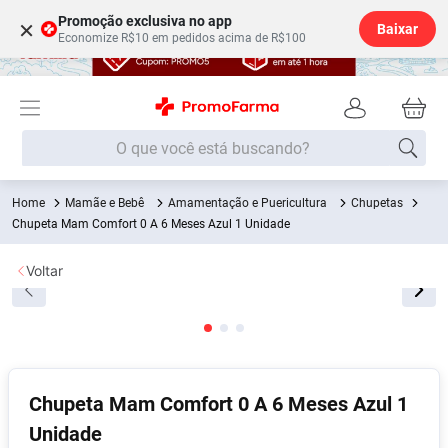
Promoção exclusiva no app
×
Baixar
Economize R$10 em pedidos acima de R$100
O que você está buscando?
Mamãe e Bebê
Amamentação e Puericultura
Chupetas
Termos mais buscados
Chupeta Mam Comfort 0 A 6 Meses Azul 1 Unidade
Fralda
1
º
Voltar
Lenço Umedecido
2
º
Medley
3
º
Fralda Xg
4
º
Fralda G
5
º
Chupeta Mam Comfort 0 A 6 Meses Azul 1
Desodorante
6
º
Unidade
Shampoo
7
º