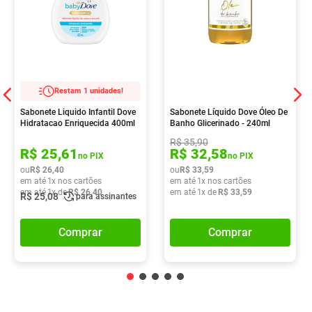
Restam 1 unidades!
Sabonete Liquido Infantil Dove
Sabonete Líquido Dove Óleo De
Hidratacao Enriquecida 400ml
Banho Glicerinado - 240ml
R$
35
,
90
R$
25
,
61
R$
32
,
58
no PIX
no PIX
ou
R$
26
,
40
ou
R$
33
,
59
em até
1
x nos cartões
em até
1
x nos cartões
em até
1
x de
R$
26
,
40
em até
1
x de
R$
33
,
59
R$
25
,
08
para assinantes
Comprar
Comprar