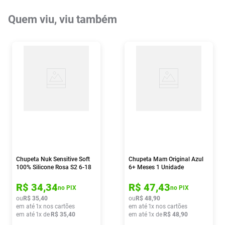
Quem viu, viu também
Chupeta Nuk Sensitive Soft
Chupeta Mam Original Azul
100% Silicone Rosa S2 6-18
6+ Meses 1 Unidade
Meses
R$
34
,
34
R$
47
,
43
no PIX
no PIX
ou
R$
35
,
40
ou
R$
48
,
90
em até
1
x nos cartões
em até
1
x nos cartões
em até
1
x de
R$
35
,
40
em até
1
x de
R$
48
,
90