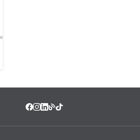
té
1
x de
R$
48
,
90