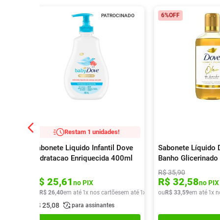
6%
OFF
PATROCINADO
Restam 1 unidades!
Sabonete Liquido Infantil Dove
Sabonete Líquido 
Hidratacao Enriquecida 400ml
Banho Glicerinado
R$
35
,
90
R$
25
,
61
R$
32
,
58
no PIX
no PIX
ou
R$
26
,
40
em até
1
x nos cartões
em até
1
x de
R$
ou
26
R$
,
40
33
,
59
em até
1
x n
R$
25
,
08
para assinantes