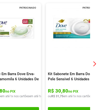
PATROCINADO
PATROCINADO
 Em Barra Dove Erva-
Kit Sabonete Em Barra Dove
amomila 6 Unidades De
Pele Sensível 6 Unidades
80
R$
30
,
80
no PIX
no PIX
5
em até
1
x nos cartões
em até
1
x de
R$
ou
31
R$
,
75
31
,
75
em até
1
x nos cartões
em até
1
x de