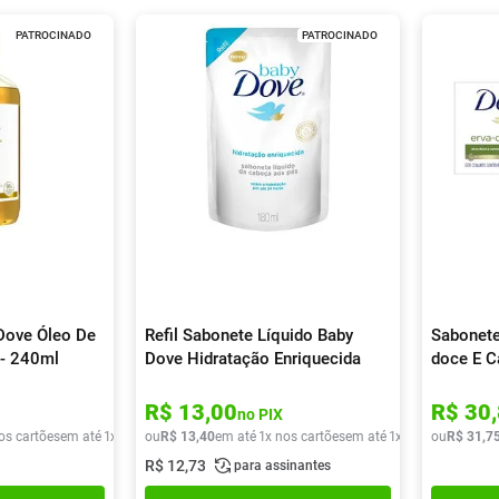
PATROCINADO
PATROCINADO
Dove Óleo De
Refil Sabonete Líquido Baby
Sabonete
 - 240ml
Dove Hidratação Enriquecida
doce E C
180ml
90g
R$
13
,
00
R$
30
,
no PIX
os cartões
em até
1
x de
R$
ou
33
R$
,
59
13
,
40
em até
1
x nos cartões
em até
1
x de
R$
ou
13
R$
,
40
31
,
7
R$
12
,
73
para assinantes