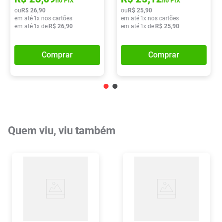
no PIX
no PIX
ou
R$
26
,
90
ou
R$
25
,
90
em até
1
x nos cartões
em até
1
x nos cartões
em até
1
x de
R$
26
,
90
em até
1
x de
R$
25
,
90
Comprar
Comprar
Quem viu, viu também