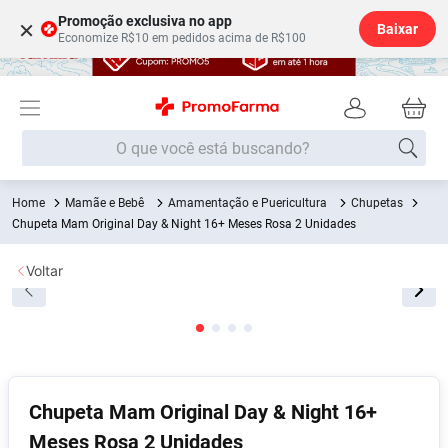
Promoção exclusiva no app
×
Baixar
Economize R$10 em pedidos acima de R$100
O que você está buscando?
Mamãe e Bebê
Amamentação e Puericultura
Chupetas
Termos mais buscados
Chupeta Mam Original Day & Night 16+ Meses Rosa 2 Unidades
Fralda
1
º
Voltar
Lenço Umedecido
2
º
Medley
3
º
Fralda Xg
4
º
Fralda G
5
º
Desodorante
6
º
Chupeta Mam Original Day & Night 16+
Meses Rosa 2 Unidades
Shampoo
7
º