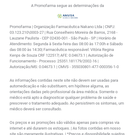
A Promofarma segue as determinações da
Promofarma | Organização Farmacêutica Nakano Ltda | CNPJ:
03.123.210\0003-27 | Rua Conselheiro Moreira de Barros, 2168 -
Lauzane Paulista - CEP 02430-001 - São Paulo - SP | Horário de
Atendimento: Segunda à Sexta-feira das 08:00 às 17:00h e Sábado
das 08:00 às 14:30| Farmacêutica responsável: Vitória Regina
Kenps de Souza CRF 122517| AFE: 0.04673.1 | Autorização de
Funcionamento - Processo: 25351.181179/2002-16 |
Autorização/MS: 0.04673.1 | CMVS - 355030801-477-000356-1-0
As informações contidas neste site não devem ser usadas para
automedicação e não substituem, em hipótese alguma, as
orientações dadas pelo profissional da área médica. Somente o
médico está apto a diagnosticar qualquer problema de saúde e
prescrever o tratamento adequado. Ao persistirem os sintomas, um
médico deverá ser consultado.
Os preços e as promoções são válidos apenas para compras via
internet e até durarem os estoques. | As fotos contidas em nosso
site são meramente ilustrativas. | *Preços e disponibilidade sujeitos