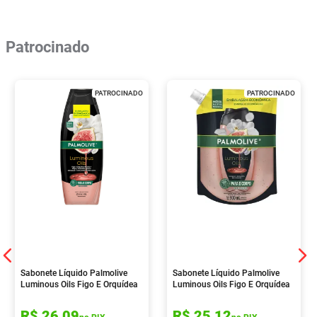
Patrocinado
PATROCINADO
PATROCINADO
Sabonete Líquido Palmolive
Sabonete Líquido Palmolive
Luminous Oils Figo E Orquídea
Luminous Oils Figo E Orquídea
Branca 650ml
Branca 900ml
R$
26
,
09
R$
25
,
12