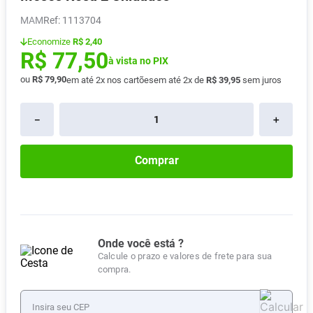
Absorvente
8
º
MAM
:
1113704
Pampers Confort Sec
9
º
Economize
R$ 2,40
R$
77
,
50
Lavitan
à vista no PIX
10
º
ou
R$
79
,
90
em até
2
x nos cartões
em até
2
x de
R$
39
,
95
sem juros
－
＋
Comprar
Onde você está ?
Calcule o prazo e valores de frete para sua
compra.