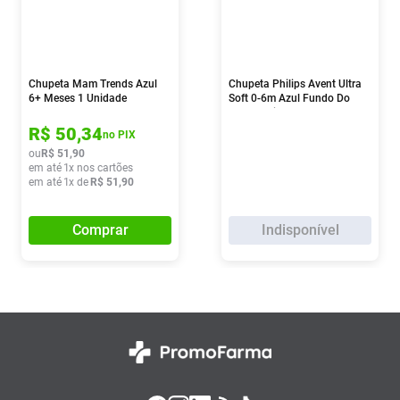
Chupeta Mam Trends Azul
Chupeta Philips Avent Ultra
6+ Meses 1 Unidade
Soft 0-6m Azul Fundo Do
Mar 2 Unidades
R$
50
,
34
no PIX
ou
R$
51
,
90
em até
1
x nos cartões
em até
1
x de
R$
51
,
90
Comprar
Indisponível