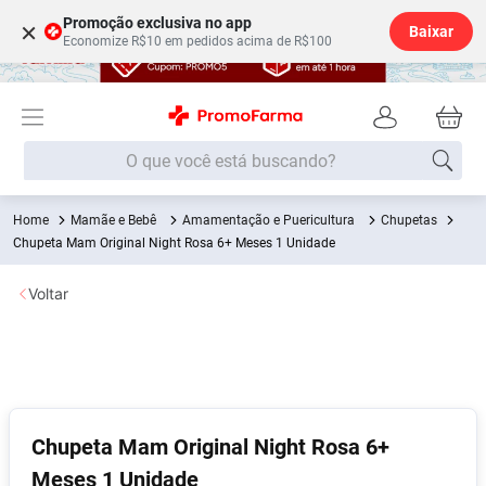
Promoção exclusiva no app
×
Baixar
Economize R$10 em pedidos acima de R$100
O que você está buscando?
Mamãe e Bebê
Amamentação e Puericultura
Chupetas
Termos mais buscados
Chupeta Mam Original Night Rosa 6+ Meses 1 Unidade
Fralda
1
º
Voltar
Medley
2
º
Lenço Umedecido
3
º
Fralda Xg
4
º
Fralda G
5
º
Shampoo
6
º
Chupeta Mam Original Night Rosa 6+
Meses 1 Unidade
Desodorante
7
º