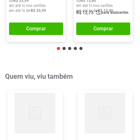
ou
R$
33
,
59
ou
R$
13
,
40
em até
1
x nos cartões
em até
1
x nos cartões
em até
1
x de
R$
33
,
59
em até
1
x de
R$
13
,
40
R$
12
,
73
para assinantes
Comprar
Comprar
Quem viu, viu também