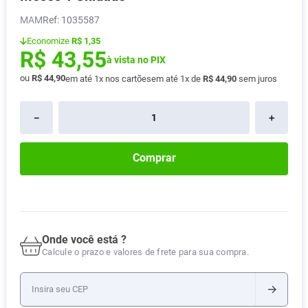
Absorvente
8
º
MAM
:
1035587
Vitamina D
9
º
Economize
R$ 1,35
R$
43
,
55
Lavitan
à vista no PIX
10
º
ou
R$
44
,
90
em até
1
x nos cartões
em até
1
x de
R$
44
,
90
sem juros
－
＋
Comprar
Onde você está ?
Calcule o prazo e valores de frete para sua compra.