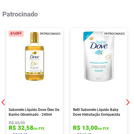
Patrocinado
6%
OFF
PATROCINADO
PATROCINADO
Sabonete Líquido Dove Óleo De
Refil Sabonete Líquido Baby
Banho Glicerinado - 240ml
Dove Hidratação Enriquecida
180ml
R$
35
,
90
R$
32
,
58
R$
13
,
00
no PIX
no PIX