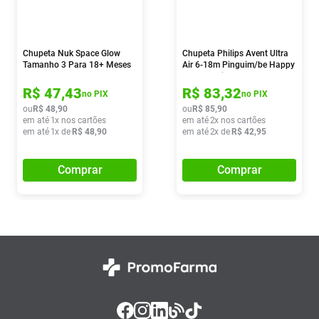
Chupeta Nuk Space Glow
Chupeta Philips Avent Ultra
Tamanho 3 Para 18+ Meses
Air 6-18m Pinguim/be Happy
Neutral
Rosa 2 Unidades
R$
47
,
43
R$
83
,
32
no PIX
no PIX
ou
R$
48
,
90
ou
R$
85
,
90
em até
1
x nos cartões
em até
2
x nos cartões
em até
1
x de
R$
48
,
90
em até
2
x de
R$
42
,
95
Comprar
Comprar