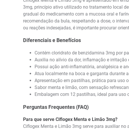
Ciflogex Menta e Limão 3mg é apresentado em embal
3mg, princípio ativo utilizado no tratamento local 
gradual do medicamento com a mucosa oral e farínge
recomendação da bula, respeitando a dose, o interva
ou reações indesejadas, é importante procurar orien
Diferenciais e Benefícios
Contém cloridrato de benzidamina 3mg por pas
Auxilia no alívio da dor, inflamação e irritação
Possui ação anti-inflamatória, analgésica e an
Atua localmente na boca e garganta durante a 
Apresentação em pastilhas, prática para uso or
Sabor menta e limão, com sensação refrescant
Embalagem com 12 pastilhas, ideal para uso 
Perguntas Frequentes (FAQ)
Para que serve Ciflogex Menta e Limão 3mg?
Ciflogex Menta e Limão 3mg serve para auxiliar no 