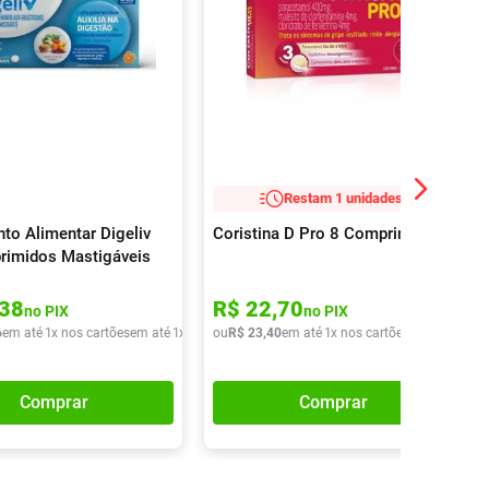
Restam 1 unidades!
to Alimentar Digeliv
Coristina D Pro 8 Comprimidos
rimidos Mastigáveis
38
R$
22
,
70
no PIX
no PIX
6
em até
1
x nos cartões
em até
1
x de
R$
ou
56
R$
,
06
23
,
40
em até
1
x nos cartões
em até
1
x de
Comprar
Comprar