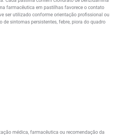
a. Cada pastilha contém cloridrato de benzidamina
orma farmacêutica em pastilhas favorece o contato
e ser utilizado conforme orientação profissional ou
 de sintomas persistentes, febre, piora do quadro
ientação médica, farmacêutica ou recomendação da