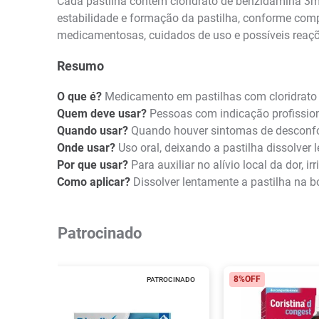
Cada pastilha contém cloridrato de benzidamina 3mg
estabilidade e formação da pastilha, conforme comp
medicamentosas, cuidados de uso e possíveis reaçõe
Resumo
O que é?
Medicamento em pastilhas com cloridrato
Quem deve usar?
Pessoas com indicação profissiona
Quando usar?
Quando houver sintomas de desconfor
Onde usar?
Uso oral, deixando a pastilha dissolver
Por que usar?
Para auxiliar no alívio local da dor, i
Como aplicar?
Dissolver lentamente a pastilha na b
Patrocinado
8%
OFF
PATROCINADO