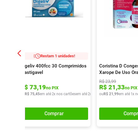
Restam 1 unidades!
Digeliv 400fcc 30 Comprimidos
Coristina D Conge
Mastigavel
Xarope De Uso Ora
R$
23
,
99
R$
73
,
19
R$
21
,
33
no PIX
no PIX
ou
R$
75
,
45
em até
2
x nos cartões
em até
2
x de
R$
ou
37
R$
,
72
21
,
99
em até
1
x n
Comprar
Compr