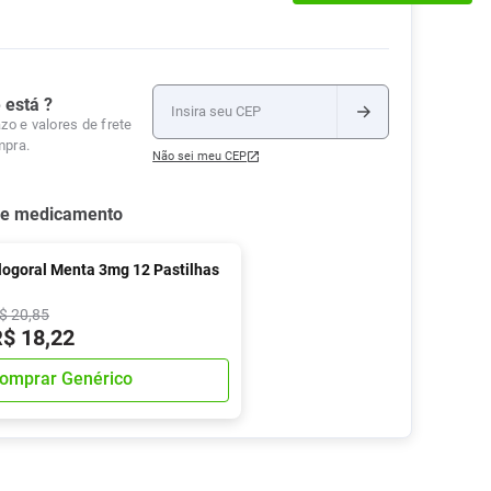
Tudo
Tiras para Teste
Lenços e Toalhas
Talcos
Esponjas
Umedecidas
Ver Tudo
Ver Tudo
Ver Tudo
Protetor de Colchão
 está ?
zo e valores de frete
Roupas Íntimas
mpra.
Não sei meu CEP
Ver Tudo
se medicamento
logoral Menta 3mg 12 Pastilhas
$
20
,
85
R$
18
,
22
omprar Genérico