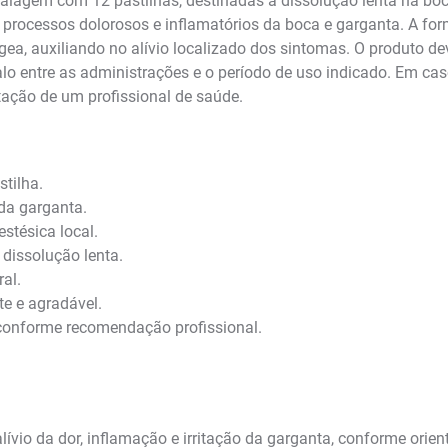
agem com 12 pastilhas, destinadas à dissolução lenta na boc
de processos dolorosos e inflamatórios da boca e garganta. A f
a, auxiliando no alívio localizado dos sintomas. O produto dev
lo entre as administrações e o período de uso indicado. Em caso
tação de um profissional de saúde.
tilha.
 da garganta.
estésica local.
dissolução lenta.
al.
e e agradável.
conforme recomendação profissional.
alívio da dor, inflamação e irritação da garganta, conforme or