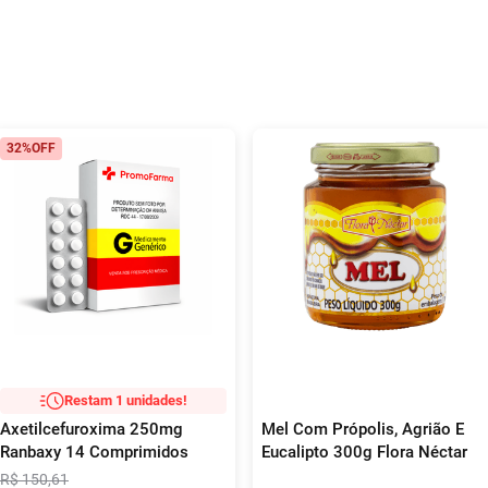
32%
OFF
Restam 1 unidades!
Axetilcefuroxima 250mg
Mel Com Própolis, Agrião E
Ranbaxy 14 Comprimidos
Eucalipto 300g Flora Néctar
R$
150
,
61