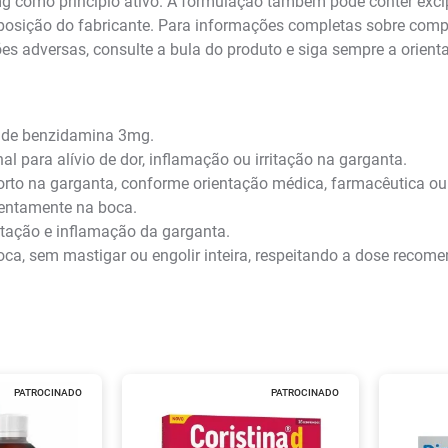
 como princípio ativo. A formulação também pode conter excipie
osição do fabricante. Para informações completas sobre compo
s adversas, consulte a bula do produto e siga sempre a orient
 de benzidamina 3mg.
l para alívio de dor, inflamação ou irritação na garganta.
to na garganta, conforme orientação médica, farmacêutica ou
 lentamente na boca.
rritação e inflamação da garganta.
oca, sem mastigar ou engolir inteira, respeitando a dose recom
PATROCINADO
PATROCINADO