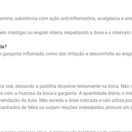
idamina, substância com ação anti-inflamatória, analgésica e ane
sem mastigar ou engolir inteira, respeitando a dose e o interva
da?
de garganta inflamada, como dor, irritação e desconforto ao engo
a oral, deixando a pastilha dissolver lentamente na boca. Não m
o com a mucosa da boca e garganta. A quantidade diária, o int
mendação da bula. Não exceda a dose indicada e não utilize por
nhados de febre ou surjam reações indesejadas, procure um p