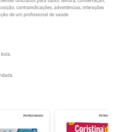
ntes utilizados para sabor, textura, conservação,
sição, contraindicações, advertências, interações
ação de um profissional de saúde.
 bula.
endada.
PATROCINADO
PATROCINADO