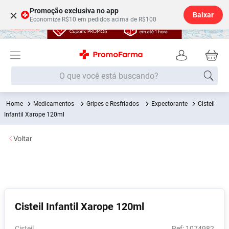
Promoção exclusiva no app
×
Baixar
Economize R$10 em pedidos acima de R$100
O que você está buscando?
Medicamentos
Gripes e Resfriados
Expectorante
Cisteil
Termos mais buscados
Infantil Xarope 120ml
Fralda
1
º
Voltar
Medley
2
º
Lenço Umedecido
3
º
Fralda Xg
4
º
Fralda G
5
º
Cisteil Infantil Xarope 120ml
Shampoo
6
º
Desodorante
7
º
Cisteil
:
1074982