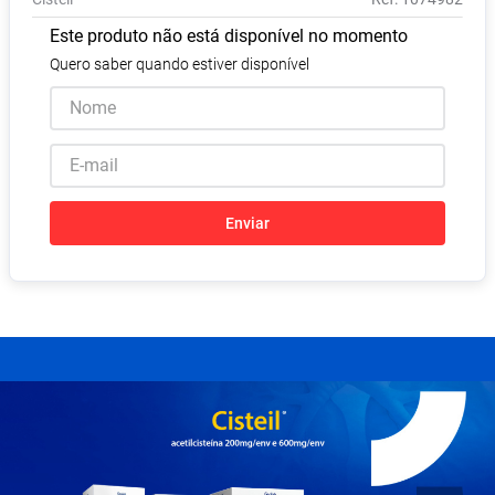
Absorvente
8
º
Este produto não está disponível no momento
Vitamina D
9
º
Quero saber quando estiver disponível
Lavitan
10
º
Enviar