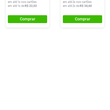
em até
1
x nos cartões
em até
2
x nos cartões
em até
1
x de
R$
22
,
02
em até
2
x de
R$
34
,
60
Comprar
Comprar