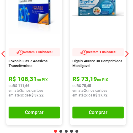
Restam 1 unidades!
Restam 1 unidades!
Loxonin Flex 7 Adesivos
Digeliv 400fcc 30 Comprimidos
Transdérmicos
Mastigavel
R$
108
,
31
R$
73
,
19
no PIX
no PIX
ou
R$
111
,
66
ou
R$
75
,
45
em até
3
x nos cartões
em até
2
x nos cartões
em até
3
x de
R$
37
,
22
em até
2
x de
R$
37
,
72
Comprar
Comprar