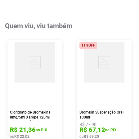
Quem viu, viu também
11%
OFF
Cloridrato de Bromexina
Bromelin Suspensção Oral
8mg/5ml Xarope 120ml
100ml
Medley Genérico
R$
77
,
90
R$
21
,
36
R$
67
,
12
no PIX
no PIX
ou
R$
22
,
02
ou
R$
69
,
20