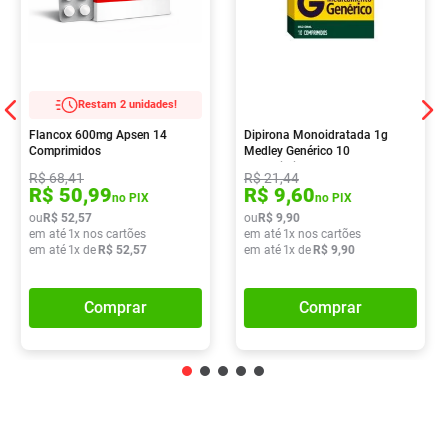
Restam 2 unidades!
Flancox 600mg Apsen 14
Dipirona Monoidratada 1g
Comprimidos
Medley Genérico 10
Comprimidos
R$
68
,
41
R$
21
,
44
R$
50
,
99
R$
9
,
60
no PIX
no PIX
ou
R$
52
,
57
ou
R$
9
,
90
em até
1
x nos cartões
em até
1
x nos cartões
em até
1
x de
R$
52
,
57
em até
1
x de
R$
9
,
90
Comprar
Comprar