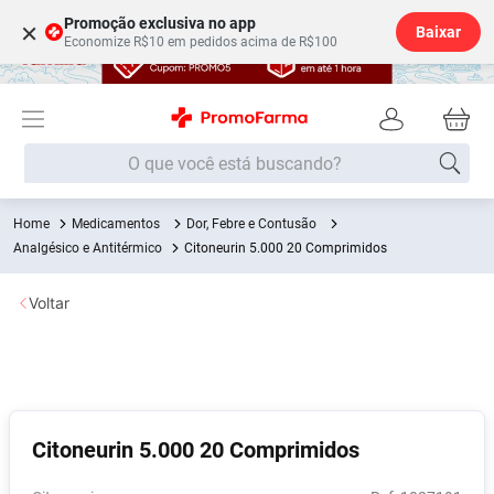
Promoção exclusiva no app
×
Baixar
Economize R$10 em pedidos acima de R$100
O que você está buscando?
Medicamentos
Dor, Febre e Contusão
Termos mais buscados
Analgésico e Antitérmico
Citoneurin 5.000 20 Comprimidos
Fralda
1
º
Voltar
Medley
2
º
Lenço Umedecido
3
º
Fralda Xg
4
º
Fralda G
5
º
Citoneurin 5.000 20 Comprimidos
Shampoo
6
º
Desodorante
7
º