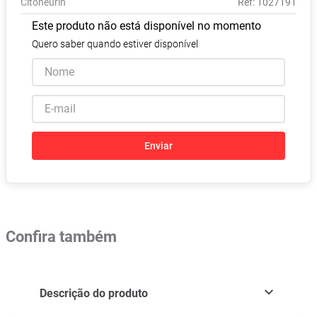
Citoneurin
:
1027191
Absorvente
8
º
Este produto não está disponível no momento
Lavitan
9
º
Quero saber quando estiver disponível
Vitamina D
10
º
Enviar
Confira também
Descrição do produto