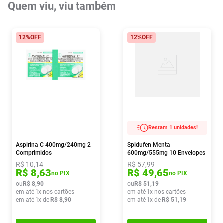
Quem viu, viu também
12%
OFF
12%
OFF
Restam 1 unidades!
Aspirina C 400mg/240mg 2
Spidufen Menta
Comprimidos
600mg/555mg 10 Envelopes
De 3g
R$
10
,
14
R$
57
,
99
R$
8
,
63
R$
49
,
65
no PIX
no PIX
ou
R$
8
,
90
ou
R$
51
,
19
em até
1
x nos cartões
em até
1
x nos cartões
em até
1
x de
R$
8
,
90
em até
1
x de
R$
51
,
19