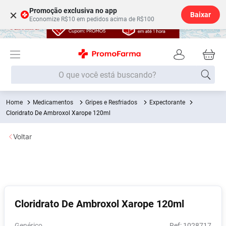
Promoção exclusiva no app
×
Baixar
Economize R$10 em pedidos acima de R$100
O que você está buscando?
Medicamentos
Gripes e Resfriados
Expectorante
Termos mais buscados
Cloridrato De Ambroxol Xarope 120ml
Fralda
1
º
Voltar
Lenço Umedecido
2
º
Medley
3
º
Fralda Xg
4
º
Fralda G
5
º
Cloridrato De Ambroxol Xarope 120ml
Shampoo
6
º
Desodorante
7
º
Genérico
:
1028717