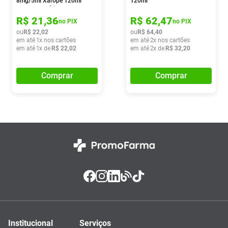
8mg/5ml Xarope 120ml
120ml
Medley Genérico
R$
21
,
36
R$
62
,
47
no PIX
no PIX
ou
R$
22
,
02
ou
R$
64
,
40
em até
1
x nos cartões
em até
2
x nos cartões
em até
1
x de
R$
22
,
02
em até
2
x de
R$
32
,
20
Comprar
Comprar
Institucional
Serviços