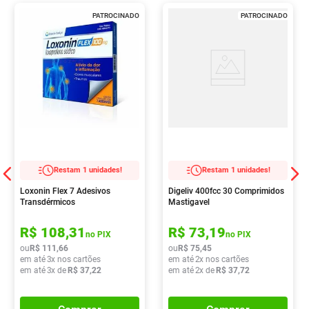
PATROCINADO
PATROCINADO
Restam 1 unidades!
Restam 1 unidades!
Loxonin Flex 7 Adesivos
Digeliv 400fcc 30 Comprimidos
Transdérmicos
Mastigavel
R$
108
,
31
R$
73
,
19
no PIX
no PIX
ou
R$
111
,
66
ou
R$
75
,
45
em até
3
x nos cartões
em até
2
x nos cartões
em até
3
x de
R$
37
,
22
em até
2
x de
R$
37
,
72