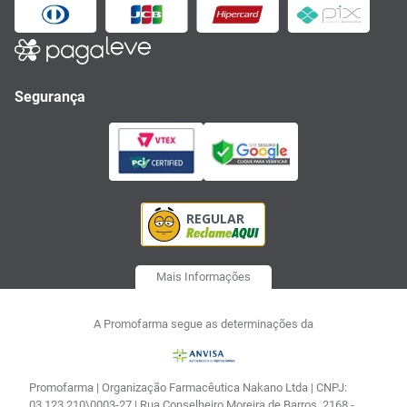
Segurança
Mais Informações
A Promofarma segue as determinações da
Promofarma | Organização Farmacêutica Nakano Ltda | CNPJ:
03.123.210\0003-27 | Rua Conselheiro Moreira de Barros, 2168 -