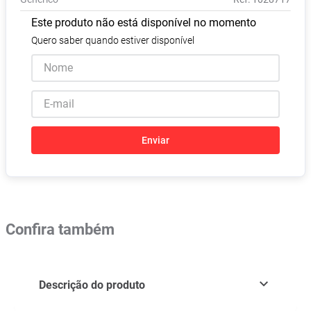
Vitamina D
8
º
Este produto não está disponível no momento
Absorvente
9
º
Quero saber quando estiver disponível
Lavitan
10
º
Enviar
Confira também
Descrição do produto