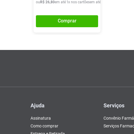
ou
R$
26
,
80
em até
1
x nos cartões
em até
1
x de
R$
26
,
80
Comprar
Ajuda
Serviços
Assinatura
Convênio Farmá
Como comprar
Serviços Farmac
Entrega e Retirada