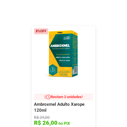
8%
OFF
Restam 2 unidades!
Ambroxmel Adulto Xarope
120ml
R$
29
,
00
R$
26
,
00
no PIX