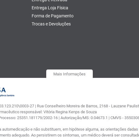
Entrega Loja Física
Forma de Pagamento
Trocas e Devoluções
Mais Informações
.123.210\0003-27 | Rua Conselheiro Moreira de Barros, 2168 - Lauzane Paulista
armacêutico responsável: Vitória Regina Kenps de Souza
 Processo: 25351.181179/2002-16 | Autorização/MS: 0.04673.1 | CMVS - 35503
a automedicação e não substituem, em hipótese alguma, as orientações dadas p
tamento adequado. Ao persistirem os sintomas, um médico deverá ser consultad