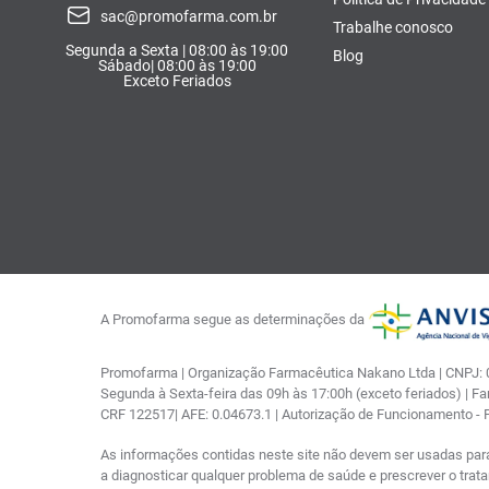
sac@promofarma.com.br
Trabalhe conosco
Segunda a Sexta | 08:00 às 19:00
Blog
Sábado| 08:00 às 19:00
Exceto Feriados
A Promofarma segue as determinações da
Promofarma | Organização Farmacêutica Nakano Ltda | CNPJ: 03
Segunda à Sexta-feira das 09h às 17:00h (exceto feriados) | F
CRF 122517| AFE: 0.04673.1 | Autorização de Funcionamento -
As informações contidas neste site não devem ser usadas par
a diagnosticar qualquer problema de saúde e prescrever o tra