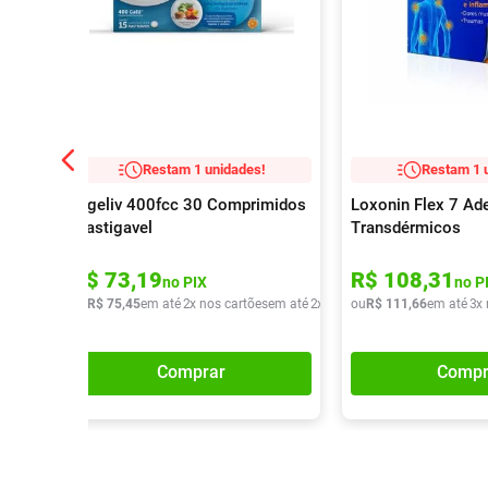
Restam 1 unidades!
Restam 1 
Digeliv 400fcc 30 Comprimidos
Loxonin Flex 7 Ad
Mastigavel
Transdérmicos
R$
73
,
19
R$
108
,
31
no PIX
no P
ou
R$
75
,
45
em até
2
x nos cartões
em até
2
x de
R$
ou
37
R$
,
72
111
,
66
em até
3
x
Comprar
Compr