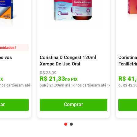
unidades!
esivos
Coristina D Congest 120ml
Coristina
Xarope De Uso Oral
Fenillef
400mg +
R$
23
,
99
Clorfeni
R$
21
,
33
R$
41
,
IX
no PIX
Comprim
 nos cartões
em até
3
x de
R$
ou
R$
37
,
21
22
,
99
em até
1
x nos cartões
em até
1
x de
R$
ou
21
R$
,
99
42
,
9
ar
Comprar