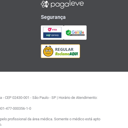
Segurança
 - CEP 02430-001 - São Paulo - SP | Horário de Atendimento:
0801-477-000356-1-0
elo profissional da área médica. Somente o médico está apto
o.