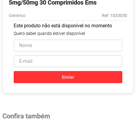
5mg/50mg 30 Comprimidos Ems
Pampers Confort Sec
8
º
Genérico
:
1033030
Vitamina D
9
º
Este produto não está disponível no momento
Soro Fisiológico
10
º
Quero saber quando estiver disponível
Enviar
Confira também