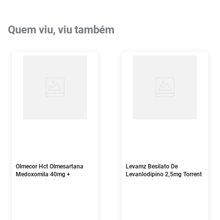
Quem viu, viu também
Olmecor Hct Olmesartana
Levamz Besilato De
Medoxomila 40mg +
Levanlodipino 2,5mg Torrent
Hidroclorotiazida 25mg 30
30 Comprimidos
Comprimidos