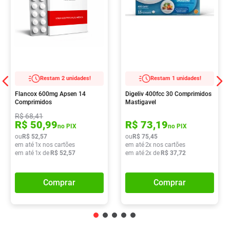
Restam 2 unidades!
Restam 1 unidades!
Flancox 600mg Apsen 14
Digeliv 400fcc 30 Comprimidos
Comprimidos
Mastigavel
R$
68
,
41
R$
50
,
99
R$
73
,
19
no PIX
no PIX
ou
R$
52
,
57
ou
R$
75
,
45
em até
1
x nos cartões
em até
2
x nos cartões
em até
1
x de
R$
52
,
57
em até
2
x de
R$
37
,
72
Comprar
Comprar