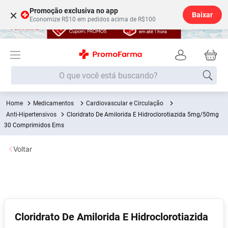
Promoção exclusiva no app
×
Baixar
Economize R$10 em pedidos acima de R$100
O que você está buscando?
Medicamentos
Cardiovascular e Circulação
Termos mais buscados
Anti-Hipertensivos
Cloridrato De Amilorida E Hidroclorotiazida 5mg/50mg
Fralda
30 Comprimidos Ems
1
º
Lenço Umedecido
2
º
Voltar
Medley
3
º
Fralda Xg
4
º
Fralda G
5
º
Desodorante
6
º
Cloridrato De Amilorida E Hidroclorotiazida
Shampoo
7
º