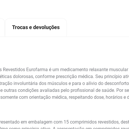
Trocas e devoluções
s Revestidos Eurofarma é um medicamento relaxante muscular 
cas dolorosas, conforme prescrição médica. Seu princípio ativo
ntração involuntária dos músculos e para o alívio do desconfor
r e outras condições avaliadas pelo profissional de saúde. Por
ado somente com orientação médica, respeitando dose, horários e
presentado em embalagem com 15 comprimidos revestidos, desti
mg como princípio ativo. A apresentação em comprimidos revesti