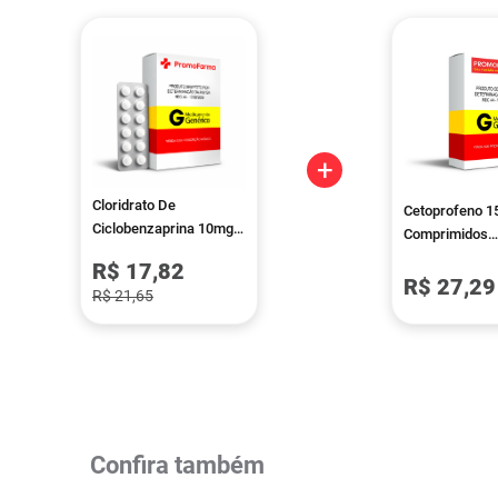
+
Cloridrato De
Cetoprofeno 1
Ciclobenzaprina 10mg
Comprimidos
15 Comprimidos
Revestidos Me
R$ 17,82
Revestidos Eurofarma
R$ 27,29
R$ 21,65
Confira também