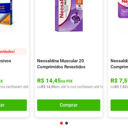
unidades!
esivos
Neosaldina Muscular 20
Neosaldi
Comprimidos Revestidos
Comprim
R$
14
,
45
R$
7
,
5
IX
no PIX
 nos cartões
em até
3
x de
R$
ou
R$
37
,
14
22
,
90
em até
1
x nos cartões
em até
1
x de
R$
ou
14
R$
,
90
7
,
82
ar
Comprar