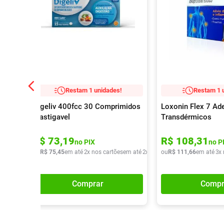
Restam 1 unidades!
Restam 1 
Digeliv 400fcc 30 Comprimidos
Loxonin Flex 7 Ad
Mastigavel
Transdérmicos
R$
73
,
19
R$
108
,
31
no PIX
no P
ou
R$
75
,
45
em até
2
x nos cartões
em até
2
x de
R$
ou
37
R$
,
72
111
,
66
em até
3
x
Comprar
Compr