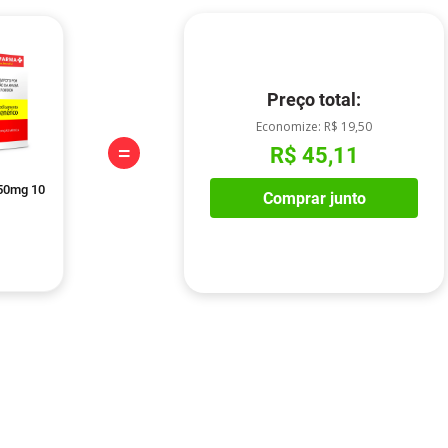
Preço total:
Economize:
R$ 19,50
=
R$ 45,11
50mg 10
Comprar junto
dley