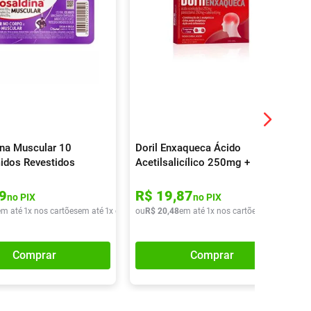
na Muscular 10
Doril Enxaqueca Ácido
idos Revestidos
Acetilsalicílico 250mg +
Paracetamol 250mg + Cafeína
65mg 8 Comprimidos
9
R$
19
,
87
no PIX
no PIX
em até
1
x nos cartões
em até
1
x de
R$
ou
7
,
82
R$
20
,
48
em até
1
x nos cartões
em até
1
x de
Comprar
Comprar