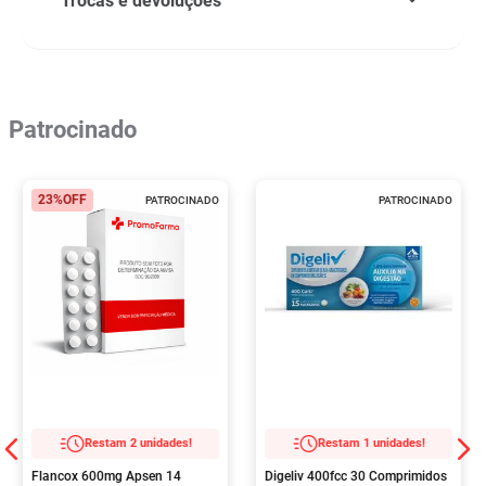
Trocas e devoluções
Patrocinado
23%
OFF
PATROCINADO
PATROCINADO
Restam 2 unidades!
Restam 1 unidades!
Flancox 600mg Apsen 14
Digeliv 400fcc 30 Comprimidos