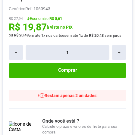
Absorvente
8
º
Genérico
:
1060943
Lavitan
9
º
Economize
R$ 0,61
R$
27
,
94
R$
19
,
87
Vitamina D
10
º
à vista no PIX
ou
R$
20
,
48
em até
1
x nos cartões
em até
1
x de
R$
20
,
48
sem juros
－
＋
Comprar
Restam apenas 2 unidades!
Onde você está ?
Calcule o prazo e valores de frete para sua
compra.