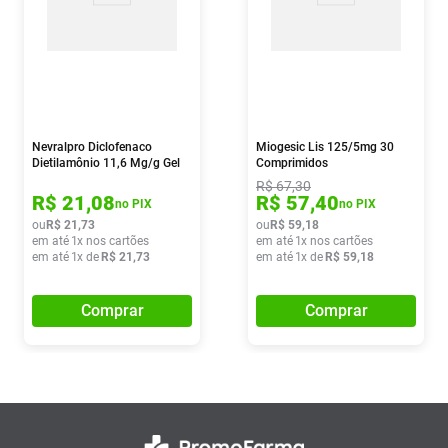
Nevralpro Diclofenaco
Miogesic Lis 125/5mg 30
Dietilamônio 11,6 Mg/g Gel
Comprimidos
60g
R$
67
,
30
R$
21
,
08
R$
57
,
40
no PIX
no PIX
ou
R$
21
,
73
ou
R$
59
,
18
em até
1
x nos cartões
em até
1
x nos cartões
em até
1
x de
R$
21
,
73
em até
1
x de
R$
59
,
18
Comprar
Comprar