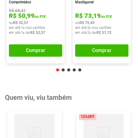
Comprimidos
Mastigavel
R$
68
,
41
R$
50
,
99
R$
73
,
19
no PIX
no PIX
ou
R$
52
,
57
ou
R$
75
,
45
em até
1
x nos cartões
em até
2
x nos cartões
em até
1
x de
R$
52
,
57
em até
2
x de
R$
37
,
72
Comprar
Comprar
Quem viu, viu também
12%
OFF