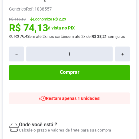
Absorvente
8
º
Genérico
:
1038557
Vitamina D
9
º
Economize
R$ 2,29
R$
115
,
19
R$
74
,
13
Lavitan
10
º
à vista no PIX
ou
R$
76
,
42
em até
2
x nos cartões
em até
2
x de
R$
38
,
21
sem juros
－
＋
Comprar
Restam apenas 1 unidades!
Onde você está ?
Calcule o prazo e valores de frete para sua compra.