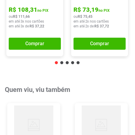
R$
108
,
31
R$
73
,
19
no PIX
no PIX
ou
R$
111
,
66
ou
R$
75
,
45
em até
3
x nos cartões
em até
2
x nos cartões
em até
3
x de
R$
37
,
22
em até
2
x de
R$
37
,
72
Comprar
Comprar
Quem viu, viu também