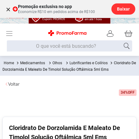
Promoção exclusiva no app
×
Baixar
Economize R$10 em pedidos acima de R$100
O que você está buscando?
Medicamentos
Olhos
Lubrificantes e Colírios
Cloridrato De
Termos mais buscados
Dorzolamida E Maleato De Timolol Solução Oftálmica 5ml Ems
Fralda
1
º
Voltar
Medley
2
º
34%
OFF
Lenço Umedecido
3
º
Fralda Xg
4
º
Fralda G
5
º
Shampoo
6
º
Cloridrato De Dorzolamida E Maleato De
Timolol Solução Oftálmica 5ml Ems
Desodorante
7
º