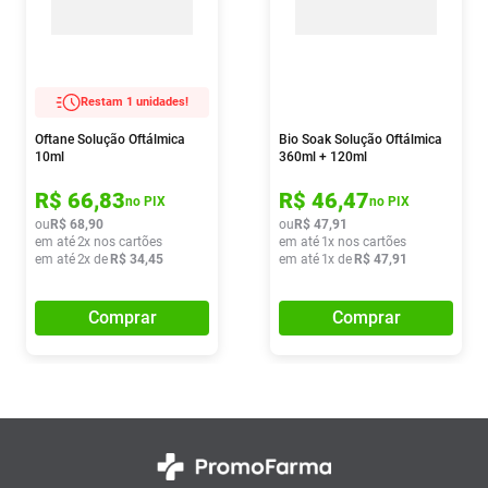
Restam 1 unidades!
Oftane Solução Oftálmica
Bio Soak Solução Oftálmica
10ml
360ml + 120ml
R$
66
,
83
R$
46
,
47
no PIX
no PIX
ou
R$
68
,
90
ou
R$
47
,
91
em até
2
x nos cartões
em até
1
x nos cartões
em até
2
x de
R$
34
,
45
em até
1
x de
R$
47
,
91
Comprar
Comprar