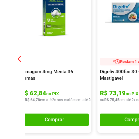
Restam 1 
Fumagum 4mg Menta 36
Digeliv 400fcc 3
Gomas
Mastigavel
R$
62
,
84
R$
73
,
19
no PIX
no PIX
ou
R$
64
,
78
em até
2
x nos cartões
em até
2
x de
R$
ou
32
R$
,
39
75
,
45
em até
2
x n
Comprar
Compr