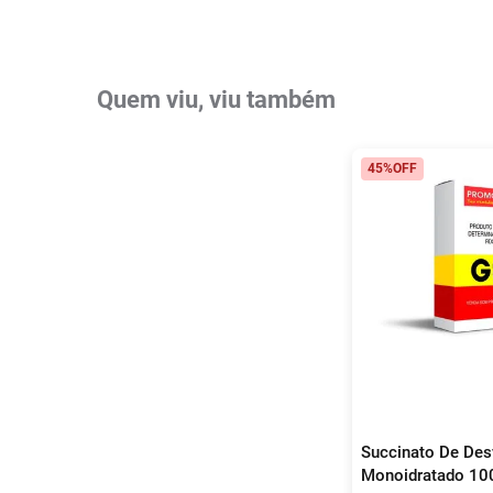
Quem viu, viu também
45%
OFF
Succinato De Des
Monoidratado 1