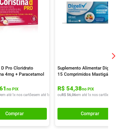
 D Pro Cloridrato
Suplemento Alimentar Digeliv
rina 4mg + Paracetamol
15 Comprimidos Mastigáveis
 Maleato De
ramina 4mg 16
61
R$
54
,
38
no PIX
no PIX
idos
0
em até
1
x nos cartões
em até
1
x de
R$
ou
42
R$
,
90
56
,
06
em até
1
x nos cartões
em até
1
x de
Comprar
Comprar