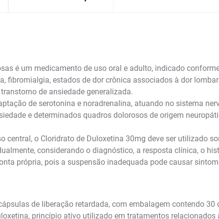
osas é um medicamento de uso oral e adulto, indicado conforme
ca, fibromialgia, estados de dor crônica associados à dor lombar
 transtorno de ansiedade generalizada.
ecaptação de serotonina e noradrenalina, atuando no sistema ne
siedade e determinados quadros dolorosos de origem neuropáti
central, o Cloridrato de Duloxetina 30mg deve ser utilizado so
ualmente, considerando o diagnóstico, a resposta clínica, o hi
 conta própria, pois a suspensão inadequada pode causar sintom
cápsulas de liberação retardada, com embalagem contendo 30 c
oxetina, princípio ativo utilizado em tratamentos relacionados