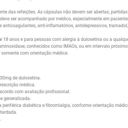
nte das refeições. As cápsulas não devem ser abertas, partidas 
eve ser acompanhado por médico, especialmente em pacientes 
e anticoagulantes, anti-inflamatórios, antidepressivos, tramad
e 18 anos e para pessoas com alergia à duloxetina ou a qual
aminoxidase, conhecidos como IMAOs, ou em intervalo próximo
ar somente com orientação médica.
 30mg de duloxetina.
rescrição médica.
 acordo com avaliação profissional.
e generalizada.
periférica diabética e fibromialgia, conforme orientação médic
etardada.
.