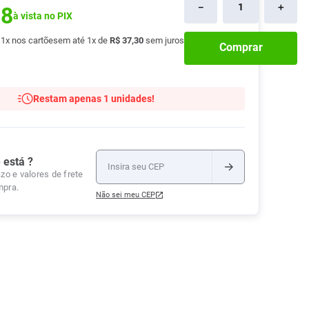
－
＋
18
Tudo
à vista no PIX
Tiras para Teste
Lenços e Toalhas
Talcos
Esponjas
Umedecidas
Ver Tudo
Ver Tudo
Ver Tudo
é
1
x nos cartões
em até
1
x de
R$
37
,
30
sem juros
Comprar
Protetor de Colchão
Roupas Íntimas
Restam apenas 1 unidades!
Ver Tudo
 está ?
zo e valores de frete
mpra.
Não sei meu CEP