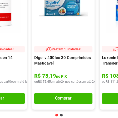
unidades!
Restam 1 unidades!
psen 14
Digeliv 400fcc 30 Comprimidos
Loxonin 
Mastigavel
Transdé
R$
73
,
19
R$
10
no PIX
os cartões
em até
1
x de
R$
ou
52
R$
,
57
75
,
45
em até
2
x nos cartões
em até
2
x de
R$
ou
37
R$
,
72
111
,
ar
Comprar