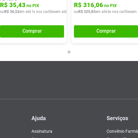
R$
35
,
43
R$
316
,
06
no PIX
no PIX
ou
R$
36
,
53
em até
1
x nos cartões
em até
1
x de
ou
R$
R$
36
325
,
53
,
83
em até
6
x nos cartões
em 
Comprar
Comprar
Ajuda
Serviços
Assinatura
Convênio Farmá