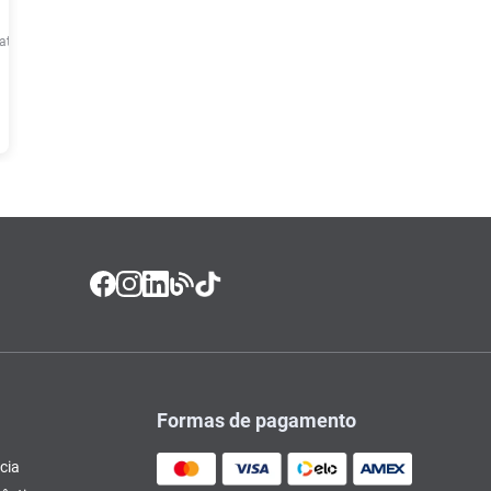
até
6
x de
R$
54
,
30
Formas de pagamento
cia