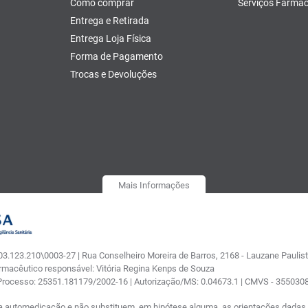
Como comprar
Serviços Farmac
Entrega e Retirada
Entrega Loja Física
Forma de Pagamento
Trocas e Devoluções
Mais Informações
.123.210\0003-27 | Rua Conselheiro Moreira de Barros, 2168 - Lauzane Paulista
armacêutico responsável: Vitória Regina Kenps de Souza
 Processo: 25351.181179/2002-16 | Autorização/MS: 0.04673.1 | CMVS - 35503
a automedicação e não substituem, em hipótese alguma, as orientações dadas p