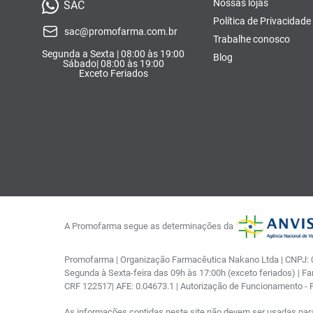
Nossas lojas
SAC
Política de Privacidade
sac@promofarma.com.br
Trabalhe conosco
Segunda a Sexta | 08:00 às 19:00
Blog
Sábado| 08:00 às 19:00
Exceto Feriados
A Promofarma segue as determinações da
Promofarma | Organização Farmacêutica Nakano Ltda | CNPJ: 03
Segunda à Sexta-feira das 09h às 17:00h (exceto feriados) | F
CRF 122517| AFE: 0.04673.1 | Autorização de Funcionamento -
As informações contidas neste site não devem ser usadas par