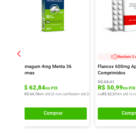
Restam 2 
Fumagum 4mg Menta 36
Flancox 600mg A
Gomas
Comprimidos
R$
68
,
41
R$
62
,
84
R$
50
,
99
no PIX
no PIX
ou
R$
64
,
78
em até
2
x nos cartões
em até
2
x de
R$
ou
32
R$
,
39
52
,
57
em até
1
x n
Comprar
Compr