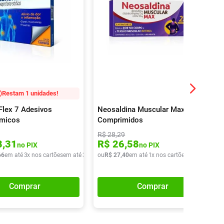
Restam 1 unidades!
Flex 7 Adesivos
Neosaldina Muscular Max 16
rmicos
Comprimidos
R$
28
,
29
8
,
31
R$
26
,
58
no PIX
no PIX
66
em até
3
x nos cartões
em até
3
x de
R$
ou
R$
37
,
27
22
,
40
em até
1
x nos cartões
em até
1
x de
Comprar
Comprar