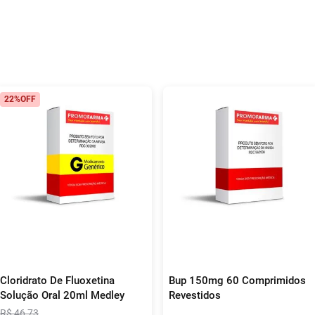
22%
OFF
Cloridrato De Fluoxetina
Bup 150mg 60 Comprimidos
Solução Oral 20ml Medley
Revestidos
R$
46
,
73