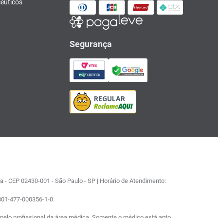
êuticos
Segurança
 - CEP 02430-001 - São Paulo - SP | Horário de Atendimento:
0801-477-000356-1-0
elo profissional da área médica. Somente o médico está apto