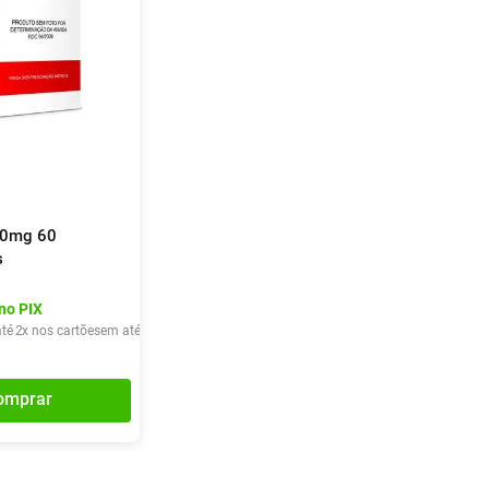
00mg 60
s
no PIX
té
2
x nos cartões
em até
2
x de
R$
38
,
68
omprar