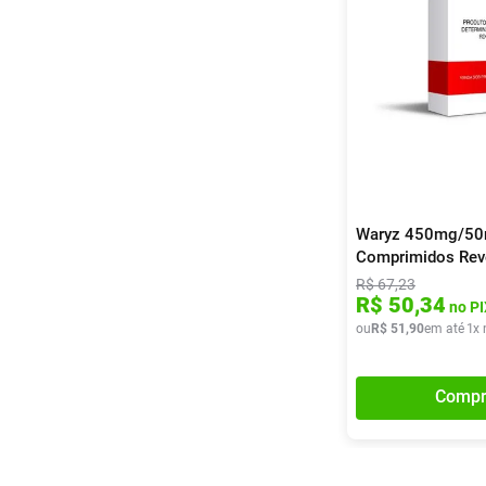
Waryz 450mg/50
Comprimidos Rev
R$
67
,
23
R$
50
,
34
no PI
ou
R$
51
,
90
em até
1
x 
Compr