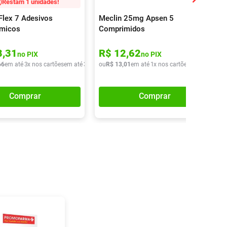
Restam 1 unidades!
Flex 7 Adesivos
Meclin 25mg Apsen 5
rmicos
Comprimidos
8
,
31
R$
12
,
62
no PIX
no PIX
66
em até
3
x nos cartões
em até
3
x de
R$
ou
R$
37
,
13
22
,
01
em até
1
x nos cartões
em até
1
x de
Comprar
Comprar