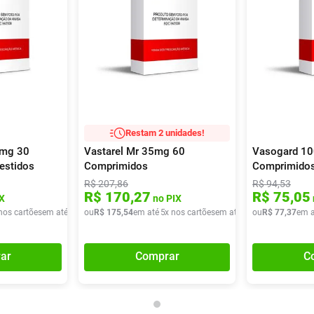
Restam 2 unidades!
mg 30
Vastarel Mr 35mg 60
Vasogard 1
estidos
Comprimidos
Comprimido
R$
207
,
86
R$
94
,
53
R$
170
,
27
R$
75
,
05
X
no PIX
nos cartões
em até
1
x de
ou
R$
R$
51
175
,
90
,
54
em até
5
x nos cartões
em até
5
x de
ou
R$
R$
77
35
,
,
37
10
em a
ar
Comprar
C