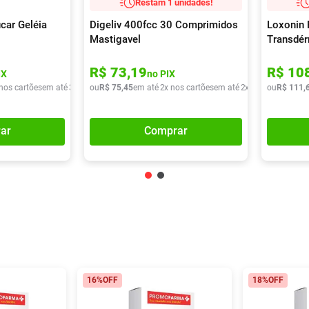
Restam 1 unidades!
car Geléia
Digeliv 400fcc 30 Comprimidos
Loxonin 
Mastigavel
Transdé
R$
73
,
19
R$
10
IX
no PIX
 nos cartões
em até
3
x de
R$
ou
R$
36
,
75
30
,
45
em até
2
x nos cartões
em até
2
x de
R$
ou
37
R$
,
72
111
,
ar
Comprar
16%
OFF
18%
OFF