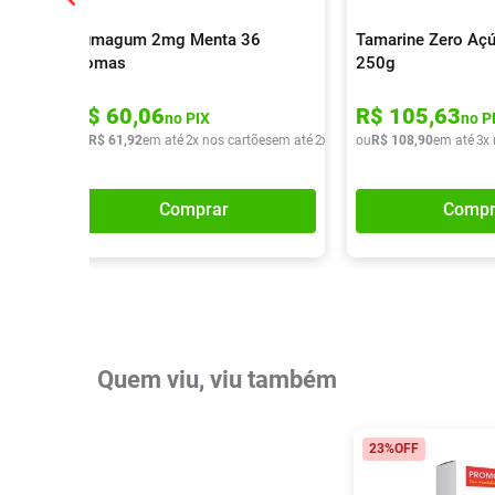
Fumagum 2mg Menta 36
Tamarine Zero Açú
Gomas
250g
R$
60
,
06
R$
105
,
63
no PIX
no P
ou
R$
61
,
92
em até
2
x nos cartões
em até
2
x de
R$
ou
30
R$
,
96
108
,
90
em até
3
x
Comprar
Compr
Quem viu, viu também
23%
OFF