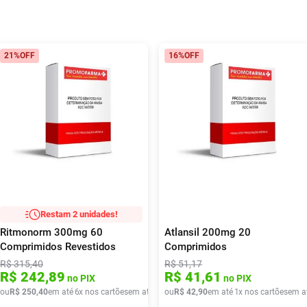
21%
OFF
16%
OFF
Restam 2 unidades!
Ritmonorm 300mg 60
Atlansil 200mg 20
Comprimidos Revestidos
Comprimidos
R$
315
,
40
R$
51
,
17
R$
242
,
89
R$
41
,
61
no PIX
no PIX
ou
R$
250
,
40
em até
6
x nos cartões
em até
6
x de
ou
R$
R$
42
41
,
,
90
73
em até
1
x nos cartões
em a