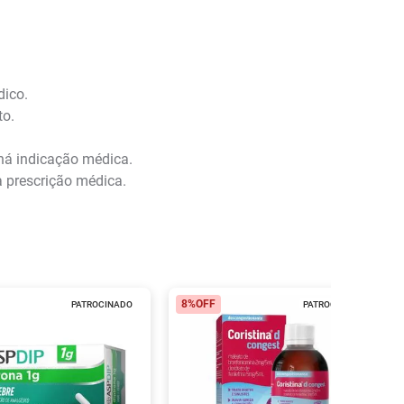
dico.
to.
 há indicação médica.
a prescrição médica.
8%
OFF
PATROCINADO
PATROCINADO