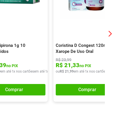
ipirona 1g 10
Coristina D Congest 120ml
idos
Xarope De Uso Oral
R$
23
,
99
39
R$
21
,
33
no PIX
no PIX
0
em até
1
x nos cartões
em até
1
x de
R$
ou
16
R$
,
90
21
,
99
em até
1
x nos cartões
em até
1
x de
Comprar
Comprar