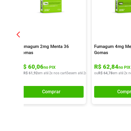
Fumagum 2mg Menta 36
Fumagum 4mg Me
Gomas
Gomas
R$
60
,
06
R$
62
,
84
no PIX
no PIX
ou
R$
61
,
92
em até
2
x nos cartões
em até
2
x de
R$
ou
30
R$
,
96
64
,
78
em até
2
x n
Comprar
Compr