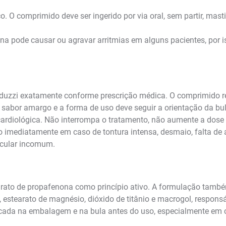
. O comprimido deve ser ingerido por via oral, sem partir, masti
ona pode causar ou agravar arritmias em alguns pacientes, po
duzzi exatamente conforme prescrição médica. O comprimido rev
tar sabor amargo e a forma de uso deve seguir a orientação da b
o cardiológica. Não interrompa o tratamento, não aumente a do
 imediatamente em caso de tontura intensa, desmaio, falta de ar,
scular incomum.
rato de propafenona como princípio ativo. A formulação tamb
, estearato de magnésio, dióxido de titânio e macrogol, responsá
cada na embalagem e na bula antes do uso, especialmente em c