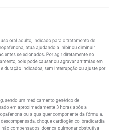
so oral adulto, indicado para o tratamento de
ropafenona, atua ajudando a inibir ou diminuir
acientes selecionados. Por agir diretamente no
atamento, pois pode causar ou agravar arritmias em
e duração indicados, sem interrupção ou ajuste por
mg, sendo um medicamento genérico de
stimado em aproximadamente 3 horas após a
propafenona ou a qualquer componente da fórmula,
aca descompensada, choque cardiogênico, bradicardia
cos não compensados, doença pulmonar obstrutiva