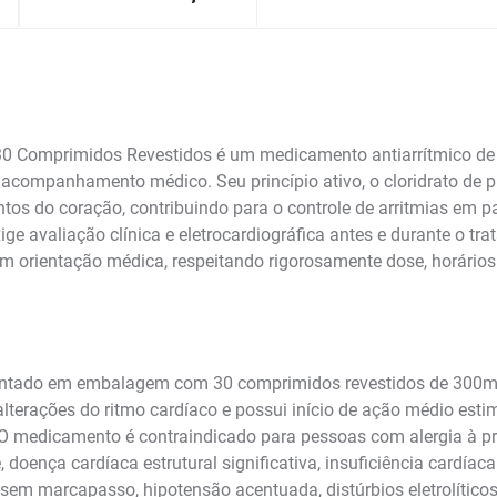
0 Comprimidos Revestidos é um medicamento antiarrítmico de u
 acompanhamento médico. Seu princípio ativo, o cloridrato de p
ntos do coração, contribuindo para o controle de arritmias em p
ge avaliação clínica e eletrocardiográfica antes e durante o tr
m orientação médica, respeitando rigorosamente dose, horários 
esentado em embalagem com 30 comprimidos revestidos de 300
 alterações do ritmo cardíaco e possui início de ação médio e
 O medicamento é contraindicado para pessoas com alergia à 
 doença cardíaca estrutural significativa, insuficiência cardí
 sem marcapasso, hipotensão acentuada, distúrbios eletrolíti