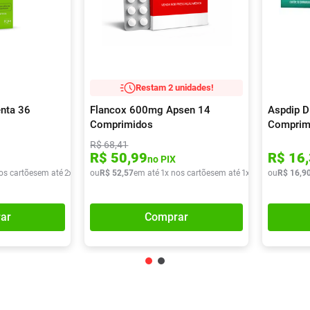
Restam 2 unidades!
nta 36
Flancox 600mg Apsen 14
Aspdip D
Comprimidos
Comprim
R$
68
,
41
R$
50
,
99
R$
16
,
no PIX
os cartões
em até
2
x de
R$
ou
32
R$
,
39
52
,
57
em até
1
x nos cartões
em até
1
x de
R$
ou
52
R$
,
57
16
,
9
ar
Comprar