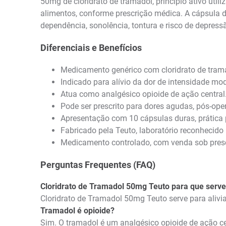
50mg de cloridrato de tramadol, princípio ativo uti
alimentos, conforme prescrição médica. A cápsula de
dependência, sonolência, tontura e risco de depres
Diferenciais e Benefícios
Medicamento genérico com cloridrato de tra
Indicado para alívio da dor de intensidade mo
Atua como analgésico opioide de ação central
Pode ser prescrito para dores agudas, pós-oper
Apresentação com 10 cápsulas duras, prática 
Fabricado pela Teuto, laboratório reconhecid
Medicamento controlado, com venda sob presc
Perguntas Frequentes (FAQ)
Cloridrato de Tramadol 50mg Teuto para que serv
Cloridrato de Tramadol 50mg Teuto serve para alivi
Tramadol é opioide?
Sim. O tramadol é um analgésico opioide de ação ce