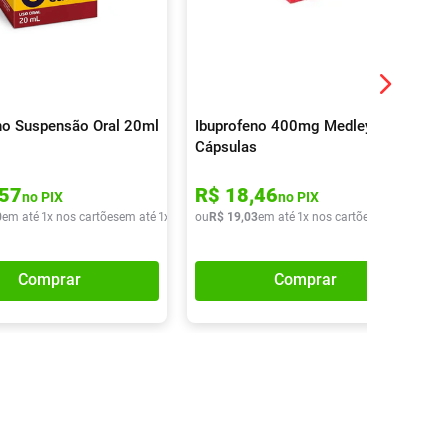
no Suspensão Oral 20ml
Ibuprofeno 400mg Medley 10
Cápsulas
57
R$
18
,
46
no PIX
no PIX
0
em até
1
x nos cartões
em até
1
x de
R$
ou
10
R$
,
90
19
,
03
em até
1
x nos cartões
em até
1
x de
Comprar
Comprar