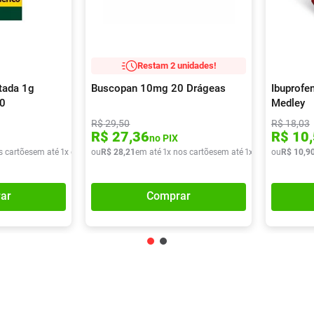
Restam 2 unidades!
tada 1g
Buscopan 10mg 20 Drágeas
Ibuprofe
10
Medley
R$
29
,
50
R$
18
,
03
R$
27
,
36
R$
10
,
no PIX
s cartões
em até
1
x de
R$
ou
9
,
90
R$
28
,
21
em até
1
x nos cartões
em até
1
x de
R$
ou
28
R$
,
21
10
,
9
ar
Comprar