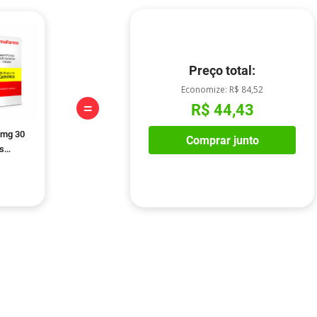
Preço total:
Economize:
R$ 84,52
=
R$ 44,43
5mg 30
Comprar junto
s
érico