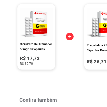
+
Cloridrato De Tramadol
Pregabalina 7
50mg 10 Cápsulas
Cápsulas Dura
Teuto
Eurofarma Gen
R$ 17,72
R$ 26,71
R$ 35,70
Confira também