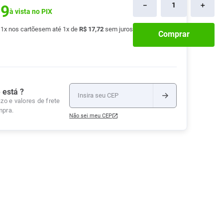
－
＋
19
Tudo
à vista no PIX
Tiras para Teste
Lenços e Toalhas
Talcos
Esponjas
Umedecidas
Ver Tudo
Ver Tudo
Ver Tudo
é
1
x nos cartões
em até
1
x de
R$
17
,
72
sem juros
Comprar
Protetor de Colchão
Roupas Íntimas
Ver Tudo
 está ?
zo e valores de frete
mpra.
Não sei meu CEP