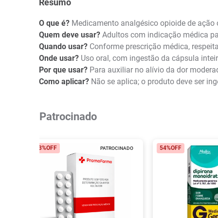
Resumo
O que é?
Medicamento analgésico opioide de ação ce
Quem deve usar?
Adultos com indicação médica pa
Quando usar?
Conforme prescrição médica, respeita
Onde usar?
Uso oral, com ingestão da cápsula intei
Por que usar?
Para auxiliar no alívio da dor moder
Como aplicar?
Não se aplica; o produto deve ser ing
Patrocinado
23%
OFF
54%
OFF
PATROCINADO