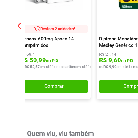
Restam 2 unidades!
Flancox 600mg Apsen 14
Dipirona Monoidra
Comprimidos
Medley Genérico 
Comprimidos
R$
68
,
41
R$
21
,
44
R$
50
,
99
R$
9
,
60
no PIX
no PIX
ou
R$
52
,
57
em até
1
x nos cartões
em até
1
x de
R$
ou
52
R$
,
57
9
,
90
em até
1
x no
Comprar
Compr
Quem viu, viu também