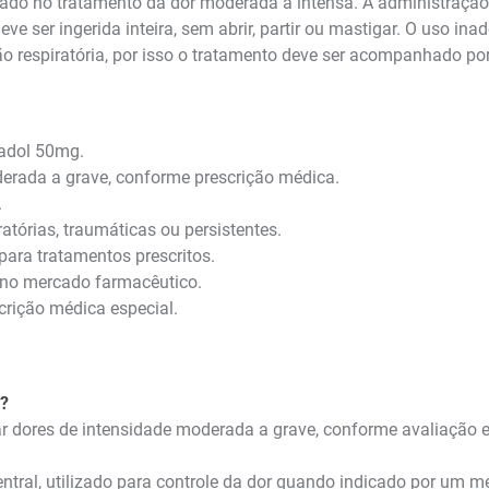
lizado no tratamento da dor moderada a intensa. A administração
ve ser ingerida inteira, sem abrir, partir ou mastigar. O uso i
são respiratória, por isso o tratamento deve ser acompanhado p
madol 50mg.
derada a grave, conforme prescrição médica.
.
atórias, traumáticas ou persistentes.
para tratamentos prescritos.
o no mercado farmacêutico.
rição médica especial.
e?
ar dores de intensidade moderada a grave, conforme avaliação e
ntral, utilizado para controle da dor quando indicado por um m