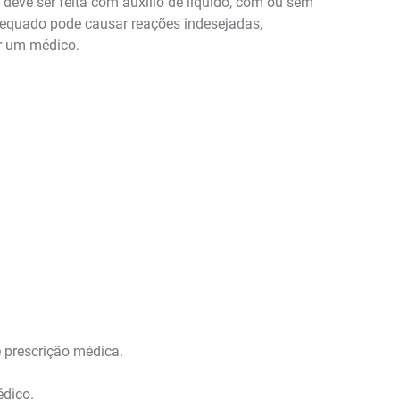
 deve ser feita com auxílio de líquido, com ou sem
nadequado pode causar reações indesejadas,
or um médico.
 prescrição médica.
édico.