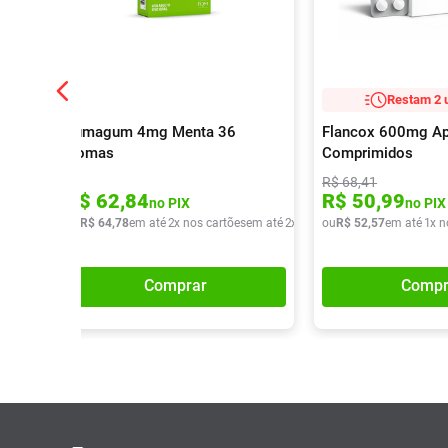
Restam 2 
Fumagum 4mg Menta 36
Flancox 600mg A
Gomas
Comprimidos
R$
68
,
41
R$
62
,
84
R$
50
,
99
no PIX
no PIX
ou
R$
64
,
78
em até
2
x nos cartões
em até
2
x de
R$
ou
32
R$
,
39
52
,
57
em até
1
x n
Comprar
Compr