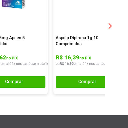
25mg Apsen 5
Aspdip Dipirona 1g 10
idos
Comprimidos
62
R$
16
,
39
no PIX
no PIX
1
em até
1
x nos cartões
em até
1
x de
R$
ou
13
R$
,
01
16
,
90
em até
1
x nos cartões
em até
1
x de
Comprar
Comprar