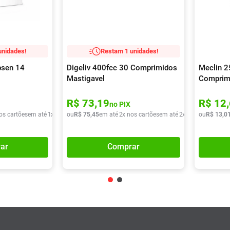
unidades!
Restam 1 unidades!
psen 14
Digeliv 400fcc 30 Comprimidos
Meclin 
Mastigavel
Comprim
R$
73
,
19
R$
12
,
no PIX
os cartões
em até
1
x de
R$
ou
52
R$
,
57
75
,
45
em até
2
x nos cartões
em até
2
x de
R$
ou
37
R$
,
72
13
,
0
ar
Comprar