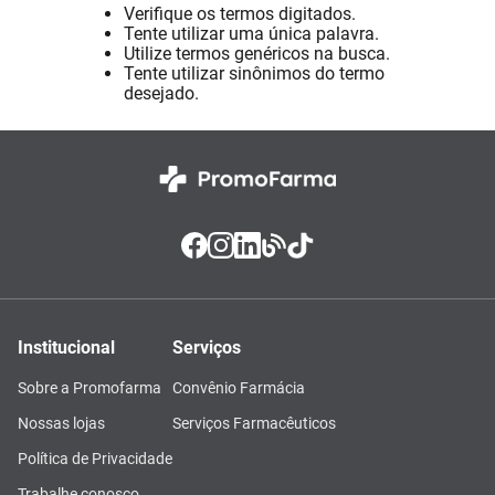
Verifique os termos digitados.
Absorvente
8
º
Tente utilizar uma única palavra.
Utilize termos genéricos na busca.
Pampers Confort Sec
9
º
Tente utilizar sinônimos do termo
desejado.
Lavitan
10
º
Institucional
Serviços
Sobre a Promofarma
Convênio Farmácia
Nossas lojas
Serviços Farmacêuticos
Política de Privacidade
Trabalhe conosco