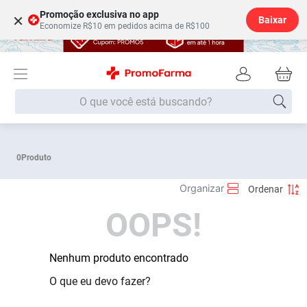
Promoção exclusiva no app
×
Baixar
Economize R$10 em pedidos acima de R$100
O que você está buscando?
Termos mais buscados
0
Produto
Fralda
1
º
Lenço Umedecido
2
º
OOPS!
Medley
3
º
Fralda Xg
4
º
Fralda G
Nenhum produto encontrado
5
º
Desodorante
6
º
O que eu devo fazer?
Shampoo
7
º