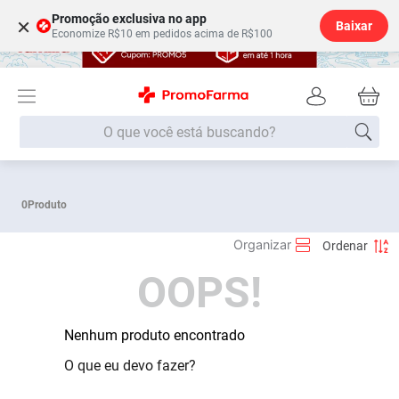
Promoção exclusiva no app
×
Baixar
Economize R$10 em pedidos acima de R$100
O que você está buscando?
Termos mais buscados
0
Produto
Fralda
1
º
Lenço Umedecido
2
º
OOPS!
Medley
3
º
Fralda Xg
4
º
Fralda G
Nenhum produto encontrado
5
º
Shampoo
6
º
O que eu devo fazer?
Desodorante
7
º