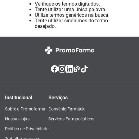
Verifique os termos digitados.
Pampers Confort Sec
8
º
Tente utilizar uma única palavra.
Utilize termos genéricos na busca.
Vitamina D
9
º
Tente utilizar sinônimos do termo
desejado.
Soro Fisiológico
10
º
Institucional
Serviços
Sobre a Promofarma
Convênio Farmácia
Nossas lojas
Serviços Farmacêuticos
Política de Privacidade
Trabalhe conosco