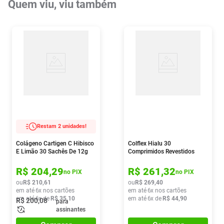
Quem viu, viu também
Restam 2 unidades!
Colágeno Cartigen C Hibisco
Colflex Hialu 30
E Limão 30 Sachês De 12g
Comprimidos Revestidos
R$
204
,
29
R$
261
,
32
no PIX
no PIX
ou
R$
210
,
61
ou
R$
269
,
40
em até
6
x nos cartões
em até
6
x nos cartões
em até
6
x de
R$
35
,
10
em até
6
x de
R$
44
,
90
R$
200
,
08
para
assinantes