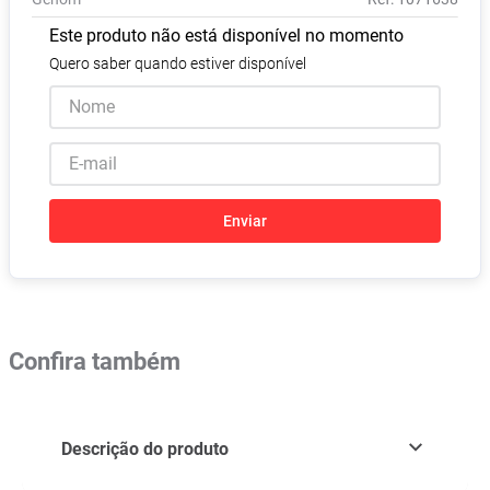
Absorvente
8
º
Este produto não está disponível no momento
Pampers Confort Sec
9
º
Quero saber quando estiver disponível
Lavitan
10
º
Enviar
Confira também
Descrição do produto