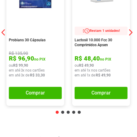
Restam 1 unidades!
Probians 30 Cápsulas
Lactosil 10.000 Fcc 30
Comprimidos Apsen
R$
135
,
90
R$
96
,
90
R$
48
,
40
no PIX
no PIX
ou
R$
99
,
90
ou
R$
49
,
90
em até
3
x nos cartões
em até
1
x nos cartões
em até
3
x de
R$
33
,
30
em até
1
x de
R$
49
,
90
Comprar
Comprar