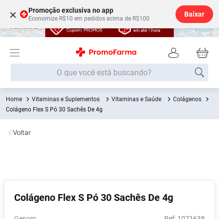
Promoção exclusiva no app
×
Baixar
Economize R$10 em pedidos acima de R$100
O que você está buscando?
Vitaminas e Suplementos
Vitaminas e Saúde
Colágenos
Termos mais buscados
Colágeno Flex S Pó 30 Sachês De 4g
Fralda
1
º
Voltar
Lenço Umedecido
2
º
Medley
3
º
Fralda Xg
4
º
Fralda G
5
º
Colágeno Flex S Pó 30 Sachês De 4g
Desodorante
6
º
Shampoo
7
º
Genom
:
1071638