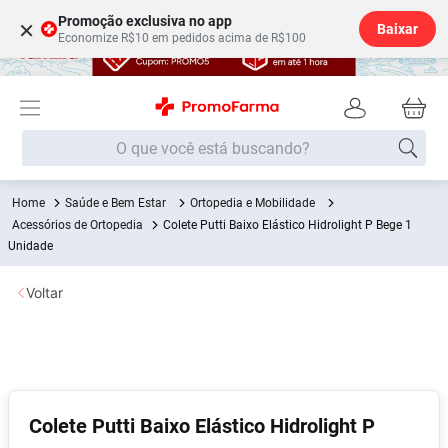
Promoção exclusiva no app
×
Baixar
Economize R$10 em pedidos acima de R$100
O que você está buscando?
Saúde e Bem Estar
Ortopedia e Mobilidade
Termos mais buscados
Acessórios de Ortopedia
Colete Putti Baixo Elástico Hidrolight P Bege 1
Fralda
Unidade
1
º
Medley
2
º
Voltar
Lenço Umedecido
3
º
Fralda Xg
4
º
Fralda G
5
º
Shampoo
6
º
Colete Putti Baixo Elástico Hidrolight P
Desodorante
7
º