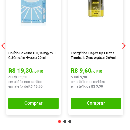
Colírio Lavolho D 0,15mg/ml +
Energético Engov Up Frutas
0,30mg/m Hypera 20ml
Tropicais Zero Açúcar 269ml
R$
19
,
30
R$
9
,
60
no PIX
no PIX
ou
R$
19
,
90
ou
R$
9
,
90
em até
1
x nos cartões
em até
1
x nos cartões
em até
1
x de
R$
19
,
90
em até
1
x de
R$
9
,
90
Comprar
Comprar