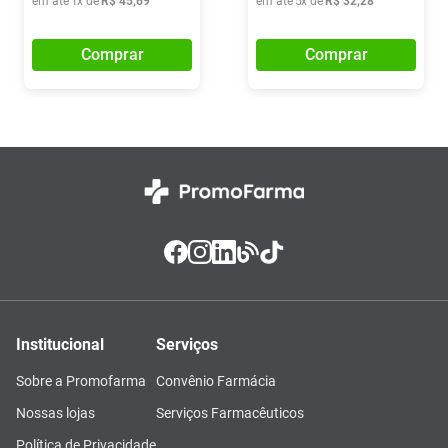
em até
1
x de
R$
45
,
69
em até
5
x de
R$
32
,
28
Comprar
Comprar
Institucional
Serviços
Sobre a Promofarma
Convênio Farmácia
Nossas lojas
Serviços Farmacêuticos
Política de Privacidade