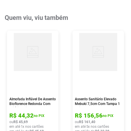
Quem viu, viu também
Almofada Inflável De Assento
Assento Sanitário Elevado
Bioflorence Redonda Com
Mebuki 7,5cm Com Tampa 1
Orifício Caixa De Ovo 1
Unidade
Unidade
R$
44
,
32
R$
156
,
56
no PIX
no PIX
ou
R$
45
,
69
ou
R$
161
,
40
em até
1
x nos cartões
em até
5
x nos cartões