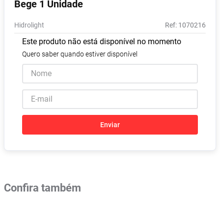
Bege 1 Unidade
Absorvente
8
º
Hidrolight
:
1070216
Lavitan
9
º
Este produto não está disponível no momento
Vitamina D
10
º
Quero saber quando estiver disponível
Enviar
Confira também