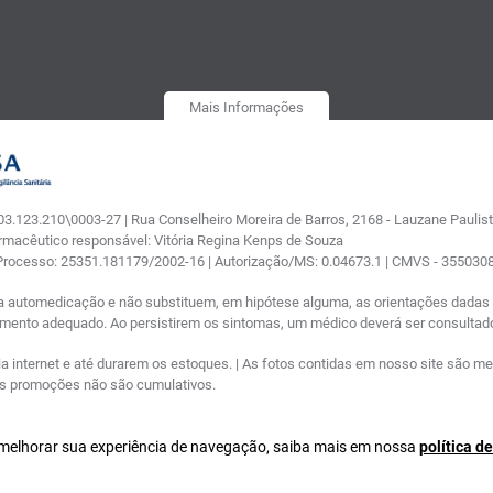
Mais Informações
.123.210\0003-27 | Rua Conselheiro Moreira de Barros, 2168 - Lauzane Paulista
armacêutico responsável: Vitória Regina Kenps de Souza
 Processo: 25351.181179/2002-16 | Autorização/MS: 0.04673.1 | CMVS - 35503
a automedicação e não substituem, em hipótese alguma, as orientações dadas p
tamento adequado. Ao persistirem os sintomas, um médico deverá ser consultad
nternet e até durarem os estoques. | As fotos contidas em nosso site são meram
ras promoções não são cumulativos.
a melhorar sua experiência de navegação, saiba mais em nossa
política d