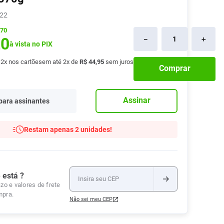
Tudo
22
Tiras para Teste
Lenços e Toalhas
Talcos
Esponjas
Umedecidas
Ver Tudo
Ver Tudo
Ver Tudo
,70
20
－
＋
Protetor de Colchão
à vista no PIX
Roupas Íntimas
é
2
x nos cartões
em até
2
x de
R$
44
,
95
sem juros
Comprar
Ver Tudo
Assinar
para assinantes
Restam apenas 2 unidades!
 está ?
zo e valores de frete
mpra.
Não sei meu CEP