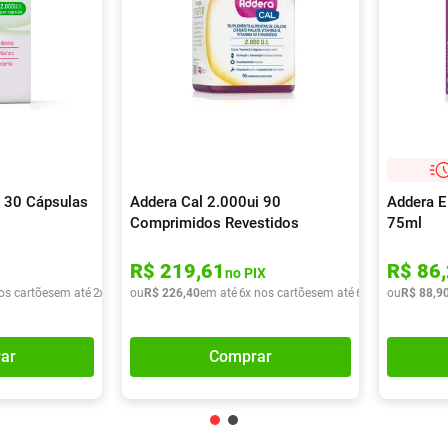
 30 Cápsulas
Addera Cal 2.000ui 90
Addera E
Comprimidos Revestidos
75ml
R$
219
,
61
R$
86
,
no PIX
os cartões
em até
2
x de
R$
ou
43
R$
,
96
226
,
40
em até
6
x nos cartões
em até
6
x de
R$
ou
R$
37
,
88
73
,
9
ar
Comprar