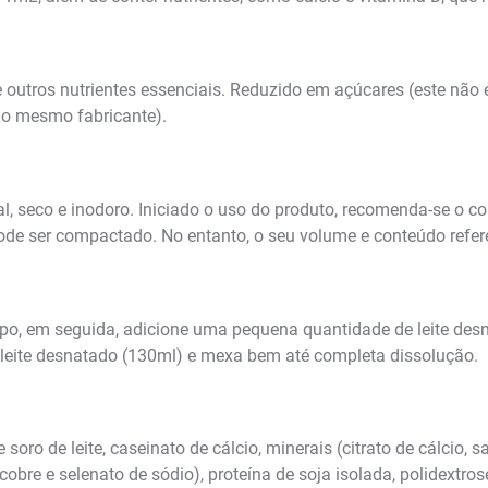
e outros nutrientes essenciais. Reduzido em açúcares (este não
do mesmo fabricante).
l, seco e inodoro. Iniciado o uso do produto, recomenda-se o
ode ser compactado. No entanto, o seu volume e conteúdo refere
copo, em seguida, adicione uma pequena quantidade de leite d
leite desnatado (130ml) e mexa bem até completa dissolução.
 soro de leite, caseinato de cálcio, minerais (citrato de cálcio, 
 cobre e selenato de sódio), proteína de soja isolada, polidextro