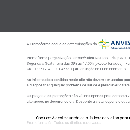
A Promofarma segue as determinações da
Promofarma | Organização Farmacêutica Nakano Ltda | CNPJ: 03
Segunda à Sexta-feira das 09h às 17:00h (exceto feriados) | F
CRF 122517| AFE: 0.04673.1 | Autorização de Funcionamento -
As informações contidas neste site não devem ser usadas par
a diagnosticar qualquer problema de saúde e prescrever o tra
Os preços e as promoções são válidos apenas para compras via i
alterações no decorrer do dia. Desconto à vista, cupons e out
Cookies: A gente guarda estatísticas de visitas par
Promofarma © - Todos os direitos reservados.