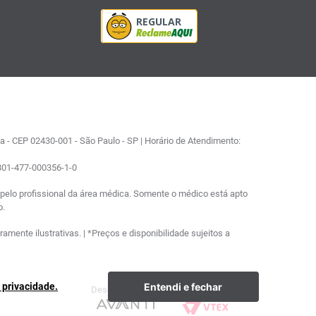
 - CEP 02430-001 - São Paulo - SP | Horário de Atendimento:
0801-477-000356-1-0
elo profissional da área médica. Somente o médico está apto
o.
ente ilustrativas. | *Preços e disponibilidade sujeitos a
Entendi e fechar
e privacidade.
Desenvolvimento
Plataforma