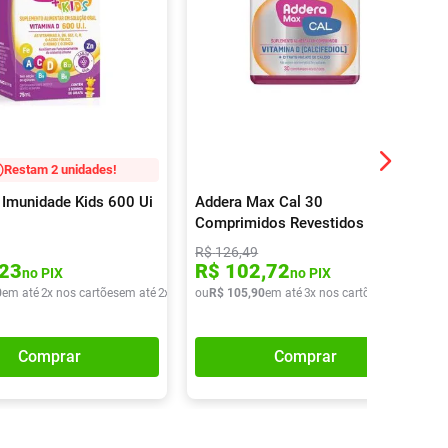
Restam 2 unidades!
 Imunidade Kids 600 Ui
Addera Max Cal 30
Comprimidos Revestidos
R$
126
,
49
23
R$
102
,
72
no PIX
no PIX
0
em até
2
x nos cartões
em até
2
x de
R$
ou
44
R$
,
45
105
,
90
em até
3
x nos cartões
em até
3
x d
Comprar
Comprar