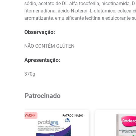
sódio, acetato de DL-alfa tocoferila, nicotinamida, D-
fitomenadiona, ácido N-pteroil-L-glutâmico, colecalci
aromatizante, emulsificante lecitina e edulcorante s
Observação:
NÃO CONTÉM GLÚTEN.
Apresentação:
370g
Patrocinado
26%
OFF
PATROCINADO