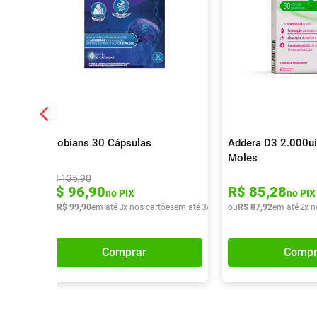
Probians 30 Cápsulas
Addera D3 2.000ui
Moles
R$
135
,
90
R$
96
,
90
R$
85
,
28
no PIX
no PIX
ou
R$
99
,
90
em até
3
x nos cartões
em até
3
x de
R$
ou
33
R$
,
30
87
,
92
em até
2
x n
Comprar
Compr