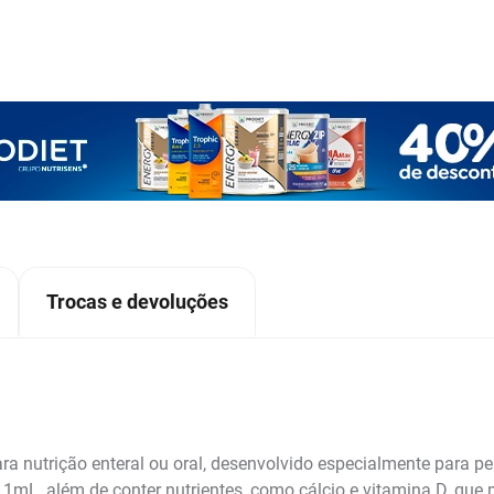
Trocas e devoluções
ra nutrição enteral ou oral, desenvolvido especialmente para 
or 1mL, além de conter nutrientes, como cálcio e vitamina D, q