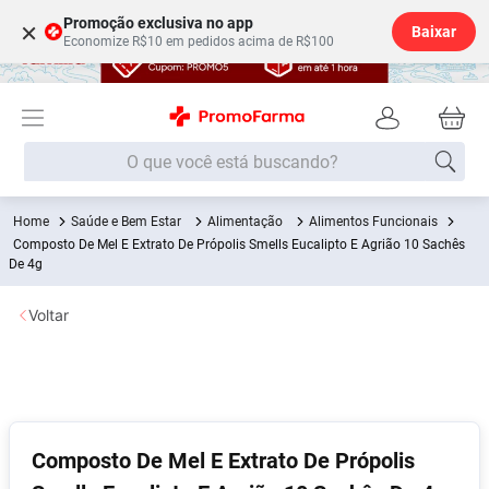
Promoção exclusiva no app
×
Baixar
Economize R$10 em pedidos acima de R$100
O que você está buscando?
Saúde e Bem Estar
Alimentação
Alimentos Funcionais
Termos mais buscados
Composto De Mel E Extrato De Própolis Smells Eucalipto E Agrião 10 Sachês
De 4g
Fralda
1
º
Lenço Umedecido
2
º
Voltar
Medley
3
º
Fralda Xg
4
º
Fralda G
5
º
Desodorante
6
º
Composto De Mel E Extrato De Própolis
Shampoo
7
º