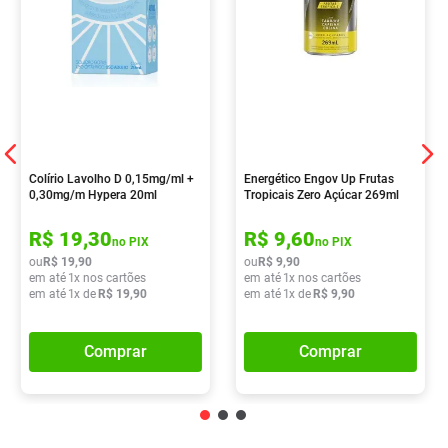
Colírio Lavolho D 0,15mg/ml +
Energético Engov Up Frutas
0,30mg/m Hypera 20ml
Tropicais Zero Açúcar 269ml
R$
19
,
30
R$
9
,
60
no PIX
no PIX
ou
R$
19
,
90
ou
R$
9
,
90
em até
1
x nos cartões
em até
1
x nos cartões
em até
1
x de
R$
19
,
90
em até
1
x de
R$
9
,
90
Comprar
Comprar