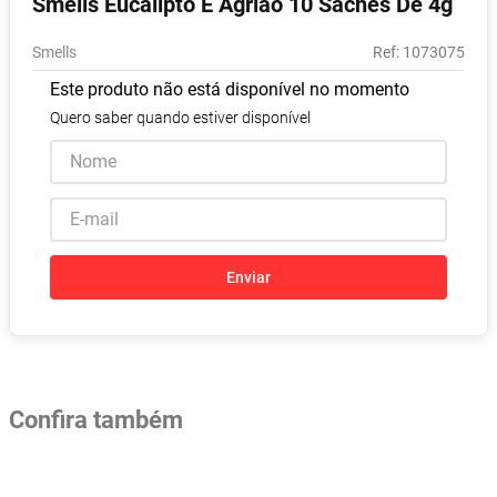
Smells Eucalipto E Agrião 10 Sachês De 4g
Absorvente
8
º
Smells
:
1073075
Pampers Confort Sec
9
º
Este produto não está disponível no momento
Lavitan
10
º
Quero saber quando estiver disponível
Enviar
Confira também