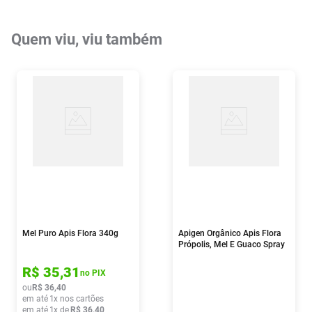
Quem viu, viu também
Mel Puro Apis Flora 340g
Apigen Orgânico Apis Flora
Própolis, Mel E Guaco Spray
30ml
R$
35
,
31
no PIX
ou
R$
36
,
40
em até
1
x nos cartões
em até
1
x de
R$
36
,
40