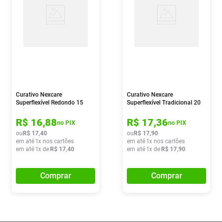
Curativo Nexcare
Curativo Nexcare
Superflexível Redondo 15
Superflexível Tradicional 20
Unidades
Unidades
R$
16
,
88
R$
17
,
36
no PIX
no PIX
ou
R$
17
,
40
ou
R$
17
,
90
em até
1
x nos cartões
em até
1
x nos cartões
em até
1
x de
R$
17
,
40
em até
1
x de
R$
17
,
90
Comprar
Comprar