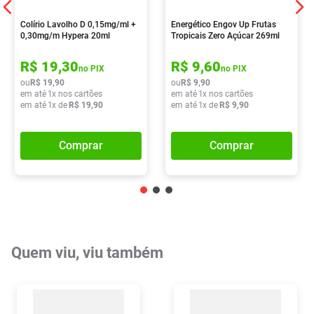
Colírio Lavolho D 0,15mg/ml +
Energético Engov Up Frutas
0,30mg/m Hypera 20ml
Tropicais Zero Açúcar 269ml
R$
19
,
30
R$
9
,
60
no PIX
no PIX
ou
R$
19
,
90
ou
R$
9
,
90
em até
1
x nos cartões
em até
1
x nos cartões
em até
1
x de
R$
19
,
90
em até
1
x de
R$
9
,
90
Comprar
Comprar
Quem viu, viu também