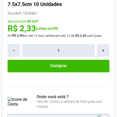
7.5x7.5cm 10 Unidades
Vitamina D
8
º
Neve
:
1028481
Absorvente
9
º
Economize
R$ 0,07
Lavitan
10
º
R$
2
,
33
à vista no PIX
ou
R$
2
,
40
em até
1
x nos cartões
em até
1
x de
R$
2
,
40
sem juros
－
＋
Comprar
Onde você está ?
Calcule o prazo e valores de frete para sua
compra.