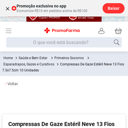
Promoção exclusiva no app
×
Baixar
Economize R$10 em pedidos acima de R$100
O que você está buscando?
Saúde e Bem Estar
Primeiros Socorros
Termos mais buscados
Esparadrapos, Gazes e Curativos
Compressas De Gaze Estéril Neve 13 Fios
Fralda
7.5x7.5cm 10 Unidades
1
º
Lenço Umedecido
2
º
Voltar
Medley
3
º
Fralda Xg
4
º
Fralda G
5
º
Shampoo
6
º
Compressas De Gaze Estéril Neve 13 Fios
Desodorante
7
º