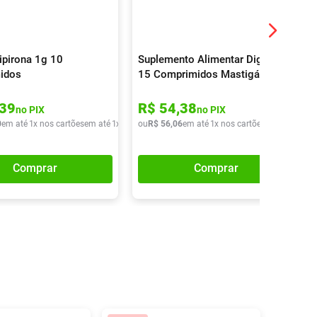
ipirona 1g 10
Suplemento Alimentar Digeliv
idos
15 Comprimidos Mastigáveis
39
R$
54
,
38
no PIX
no PIX
0
em até
1
x nos cartões
em até
1
x de
R$
ou
16
R$
,
90
56
,
06
em até
1
x nos cartões
em até
1
x de
Comprar
Comprar