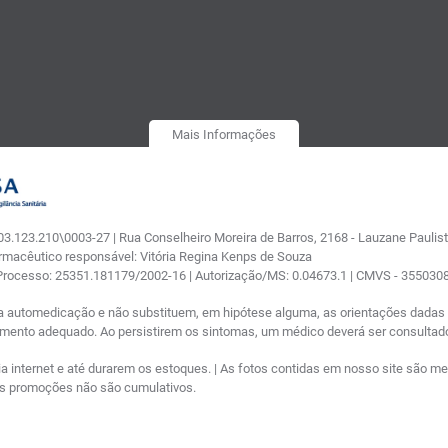
Mais Informações
.123.210\0003-27 | Rua Conselheiro Moreira de Barros, 2168 - Lauzane Paulista
armacêutico responsável: Vitória Regina Kenps de Souza
 Processo: 25351.181179/2002-16 | Autorização/MS: 0.04673.1 | CMVS - 35503
a automedicação e não substituem, em hipótese alguma, as orientações dadas p
tamento adequado. Ao persistirem os sintomas, um médico deverá ser consultad
nternet e até durarem os estoques. | As fotos contidas em nosso site são meram
ras promoções não são cumulativos.