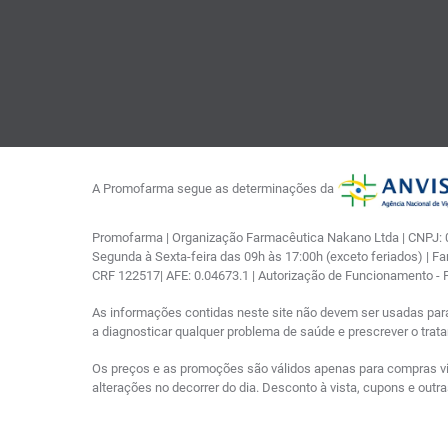
A Promofarma segue as determinações da
Promofarma | Organização Farmacêutica Nakano Ltda | CNPJ: 03
Segunda à Sexta-feira das 09h às 17:00h (exceto feriados) | F
CRF 122517| AFE: 0.04673.1 | Autorização de Funcionamento -
As informações contidas neste site não devem ser usadas par
a diagnosticar qualquer problema de saúde e prescrever o tra
Os preços e as promoções são válidos apenas para compras via i
alterações no decorrer do dia. Desconto à vista, cupons e out