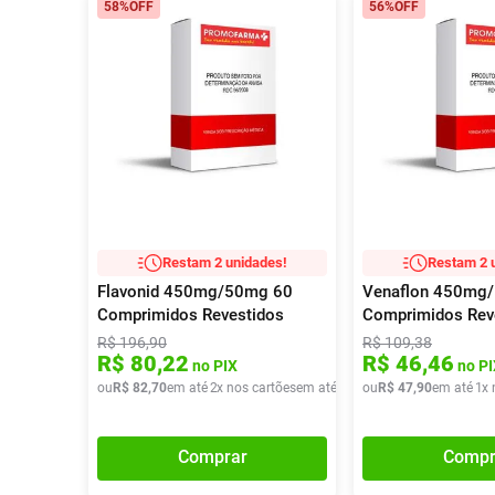
58%
OFF
56%
OFF
Restam 2 unidades!
Restam 2 
Flavonid 450mg/50mg 60
Venaflon 450mg
Comprimidos Revestidos
Comprimidos Rev
R$
196
,
90
R$
109
,
38
R$
80
,
22
R$
46
,
46
no PIX
no PI
ou
R$
82
,
70
em até
2
x nos cartões
em até
2
x de
ou
R$
R$
41
47
,
35
,
90
em até
1
x 
Comprar
Compr