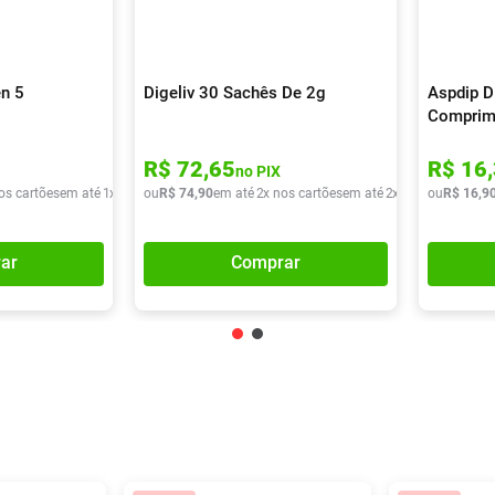
n 5
Digeliv 30 Sachês De 2g
Aspdip D
Comprim
R$
72
,
65
R$
16
,
no PIX
os cartões
em até
1
x de
R$
ou
13
R$
,
01
74
,
90
em até
2
x nos cartões
em até
2
x de
R$
ou
37
R$
,
45
16
,
9
ar
Comprar