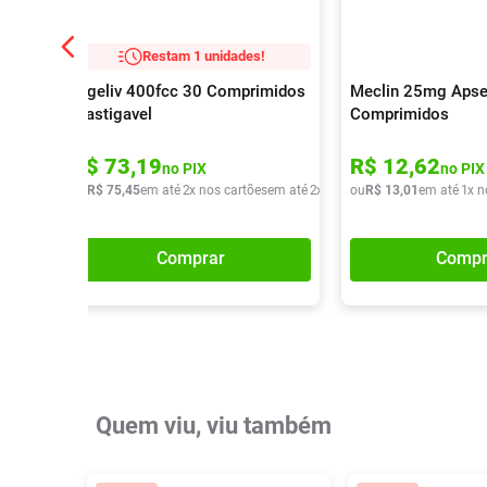
Restam 1 unidades!
Digeliv 400fcc 30 Comprimidos
Meclin 25mg Apse
Mastigavel
Comprimidos
R$
73
,
19
R$
12
,
62
no PIX
no PIX
ou
R$
75
,
45
em até
2
x nos cartões
em até
2
x de
R$
ou
37
R$
,
72
13
,
01
em até
1
x n
Comprar
Compr
Quem viu, viu também