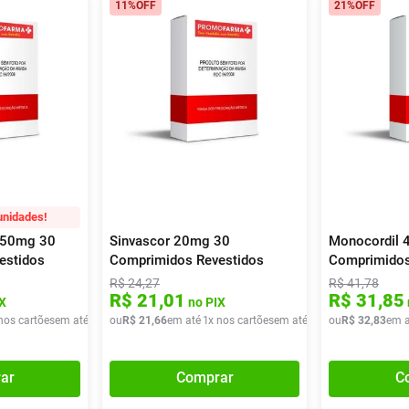
11%
OFF
21%
OFF
unidades!
/50mg 30
Sinvascor 20mg 30
Monocordil 
estidos
Comprimidos Revestidos
Comprimido
R$
24
,
27
R$
41
,
78
R$
21
,
01
R$
31
,
85
X
no PIX
nos cartões
em até
1
x de
ou
R$
R$
47
21
,
90
,
66
em até
1
x nos cartões
em até
1
x de
ou
R$
R$
21
32
,
66
,
83
em a
ar
Comprar
C