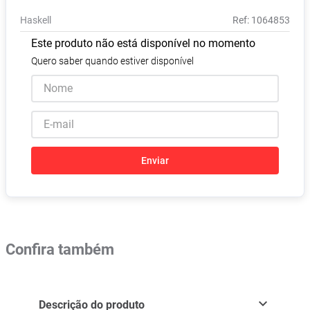
Absorvente
8
º
Haskell
:
1064853
Pampers Confort Sec
9
º
Este produto não está disponível no momento
Lavitan
10
º
Quero saber quando estiver disponível
Enviar
Confira também
Descrição do produto