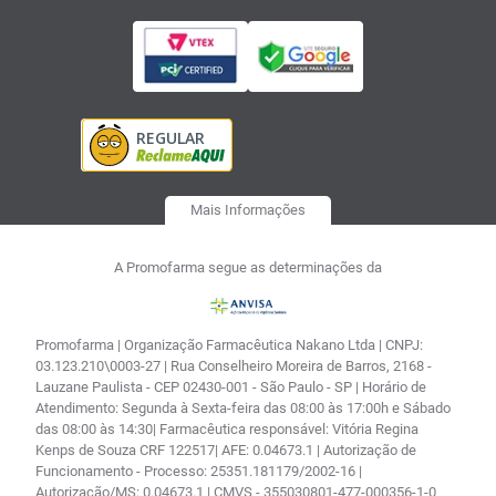
Mais Informações
A Promofarma segue as determinações da
Promofarma | Organização Farmacêutica Nakano Ltda | CNPJ:
03.123.210\0003-27 | Rua Conselheiro Moreira de Barros, 2168 -
Lauzane Paulista - CEP 02430-001 - São Paulo - SP | Horário de
Atendimento: Segunda à Sexta-feira das 08:00 às 17:00h e Sábado
das 08:00 às 14:30| Farmacêutica responsável: Vitória Regina
Kenps de Souza CRF 122517| AFE: 0.04673.1 | Autorização de
Funcionamento - Processo: 25351.181179/2002-16 |
Autorização/MS: 0.04673.1 | CMVS - 355030801-477-000356-1-0