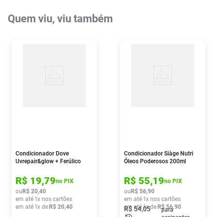
Quem viu, viu também
Condicionador Dove
Condicionador Siàge Nutri
Uvrepair&glow + Ferúlico
Óleos Poderosos 200ml
150ml
R$
19
,
79
R$
55
,
19
no PIX
no PIX
ou
R$
20
,
40
ou
R$
56
,
90
em até
1
x nos cartões
em até
1
x nos cartões
em até
1
x de
R$
20
,
40
em até
1
x de
R$
56
,
90
R$
54
,
05
para