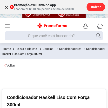
Promoção exclusiva no app
×
Baixar
Economize R$10 em pedidos acima de R$100
O que você está buscando?
Beleza e Higiene
Cabelos
Condicionadores
Condicionador
Termos mais buscados
Haskell Liso Com Força 300ml
Fralda
1
º
Voltar
Lenço Umedecido
2
º
Medley
3
º
Fralda Xg
4
º
Fralda G
5
º
Condicionador Haskell Liso Com Força
Desodorante
6
º
300ml
Shampoo
7
º