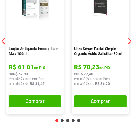
Loção Antiqueda Imecap Hair
Ultra Sérum Facial Simple
Max 100ml
Organic Ácido Salicílico 30ml
R$
61
,
01
R$
70
,
23
no PIX
no PIX
ou
R$
62
,
90
ou
R$
72
,
40
em até
2
x nos cartões
em até
2
x nos cartões
em até
2
x de
R$
31
,
45
em até
2
x de
R$
36
,
20
Comprar
Comprar