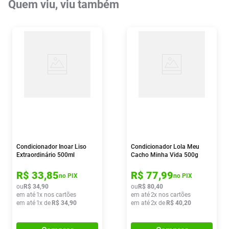
Quem viu, viu também
Condicionador Inoar Liso
Condicionador Lola Meu
Extraordinário 500ml
Cacho Minha Vida 500g
R$
33
,
85
R$
77
,
99
no PIX
no PIX
ou
R$
34
,
90
ou
R$
80
,
40
em até
1
x nos cartões
em até
2
x nos cartões
em até
1
x de
R$
34
,
90
em até
2
x de
R$
40
,
20