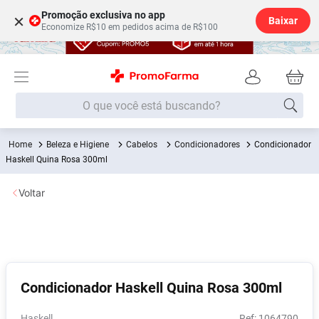
Promoção exclusiva no app
×
Baixar
Economize R$10 em pedidos acima de R$100
O que você está buscando?
Beleza e Higiene
Cabelos
Condicionadores
Condicionador
Termos mais buscados
Haskell Quina Rosa 300ml
Fralda
1
º
Voltar
Lenço Umedecido
2
º
Medley
3
º
Fralda Xg
4
º
Fralda G
5
º
Condicionador Haskell Quina Rosa 300ml
Desodorante
6
º
Shampoo
7
º
Haskell
:
1064790