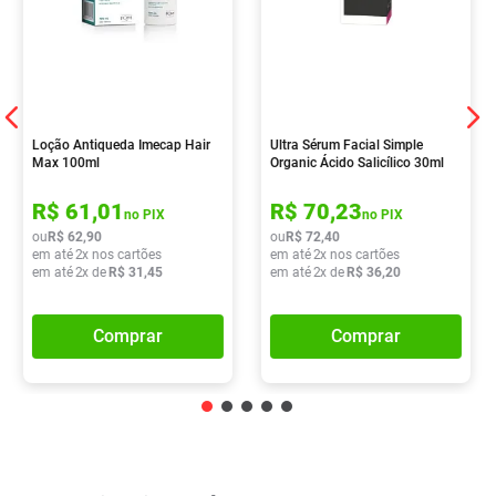
Loção Antiqueda Imecap Hair
Ultra Sérum Facial Simple
Max 100ml
Organic Ácido Salicílico 30ml
R$
61
,
01
R$
70
,
23
no PIX
no PIX
ou
R$
62
,
90
ou
R$
72
,
40
em até
2
x nos cartões
em até
2
x nos cartões
em até
2
x de
R$
31
,
45
em até
2
x de
R$
36
,
20
Comprar
Comprar