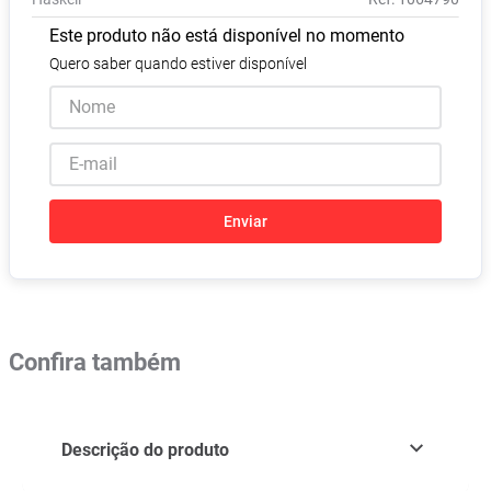
Absorvente
8
º
Este produto não está disponível no momento
Pampers Confort Sec
9
º
Quero saber quando estiver disponível
Lavitan
10
º
Enviar
Confira também
Descrição do produto