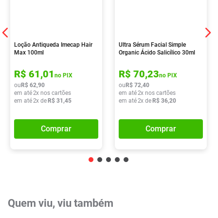
Loção Antiqueda Imecap Hair
Ultra Sérum Facial Simple
Max 100ml
Organic Ácido Salicílico 30ml
R$
61
,
01
R$
70
,
23
no PIX
no PIX
ou
R$
62
,
90
ou
R$
72
,
40
em até
2
x nos cartões
em até
2
x nos cartões
em até
2
x de
R$
31
,
45
em até
2
x de
R$
36
,
20
Comprar
Comprar
Quem viu, viu também