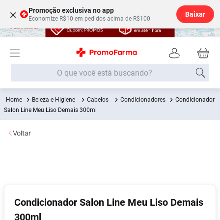
Promoção exclusiva no app
×
Baixar
Economize R$10 em pedidos acima de R$100
O que você está buscando?
Beleza e Higiene
Cabelos
Condicionadores
Condicionador
Termos mais buscados
Salon Line Meu Liso Demais 300ml
Fralda
1
º
Voltar
Lenço Umedecido
2
º
Medley
3
º
Fralda Xg
4
º
Fralda G
5
º
Desodorante
6
º
Condicionador Salon Line Meu Liso Demais
300ml
Shampoo
7
º