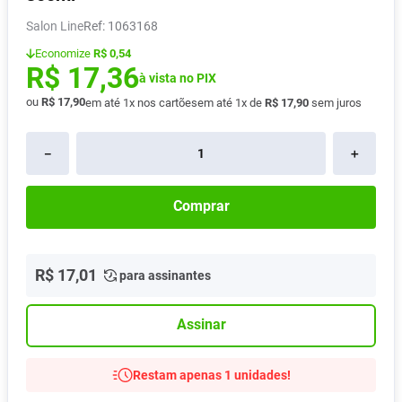
Absorvente
8
º
Salon Line
:
1063168
Pampers Confort Sec
9
º
Economize
R$ 0,54
R$
17
,
36
Lavitan
à vista no PIX
10
º
ou
R$
17
,
90
em até
1
x nos cartões
em até
1
x de
R$
17
,
90
sem juros
－
＋
Comprar
R$
17
,
01
para assinantes
Assinar
Restam apenas 1 unidades!