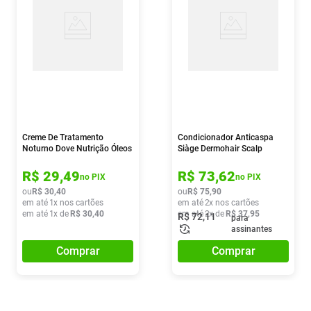
Creme De Tratamento
Condicionador Anticaspa
Noturno Dove Nutrição Óleos
Siàge Dermohair Scalp
Complex 175ml
Rebalance 280ml
R$
29
,
49
R$
73
,
62
no PIX
no PIX
ou
R$
30
,
40
ou
R$
75
,
90
em até
1
x nos cartões
em até
2
x nos cartões
em até
1
x de
R$
30
,
40
em até
2
x de
R$
37
,
95
R$
72
,
11
para
assinantes
Comprar
Comprar