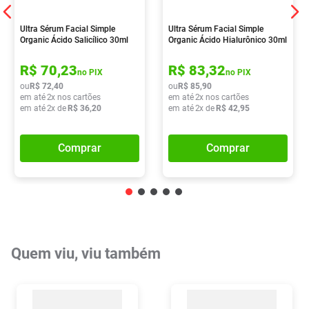
Ultra Sérum Facial Simple
Ultra Sérum Facial Simple
Organic Ácido Salicílico 30ml
Organic Ácido Hialurônico 30ml
R$
70
,
23
R$
83
,
32
no PIX
no PIX
ou
R$
72
,
40
ou
R$
85
,
90
em até
2
x nos cartões
em até
2
x nos cartões
em até
2
x de
R$
36
,
20
em até
2
x de
R$
42
,
95
Comprar
Comprar
Quem viu, viu também