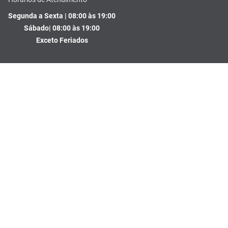
Segunda a Sexta | 08:00 às 19:00
Sábado| 08:00 às 19:00
R$
73
,
62
no PIX
Exceto Feriados
Comprar
－
＋
Em até
2
x
R$
37
,
95
sem
juros
Formas de pagamento
Segurança