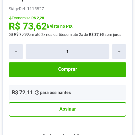
Absorvente
8
º
Siàge
:
1115827
Vitamina D
9
º
Economize
R$ 2,28
Lavitan
10
º
R$
73
,
62
à vista no PIX
ou
R$
75
,
90
em até
2
x nos cartões
em até
2
x de
R$
37
,
95
sem juros
－
＋
Comprar
R$
72
,
11
para assinantes
Assinar