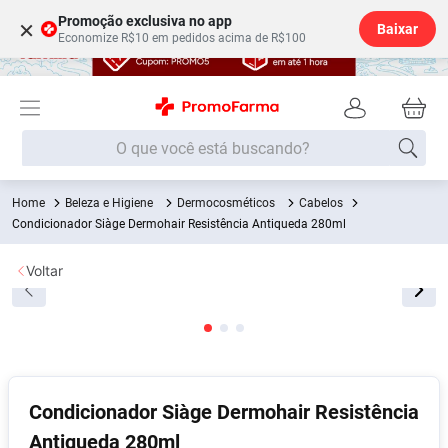
Promoção exclusiva no app
×
Baixar
Economize R$10 em pedidos acima de R$100
O que você está buscando?
Termos mais buscados
Beleza e Higiene
Dermocosméticos
Cabelos
Condicionador Siàge Dermohair Resistência Antiqueda 280ml
Fralda
1
º
Medley
2
º
Voltar
Lenço Umedecido
3
º
Fralda Xg
4
º
Fralda G
5
º
Shampoo
6
º
Condicionador Siàge Dermohair Resistência
Desodorante
7
º
Antiqueda 280ml