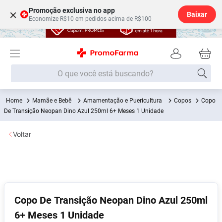
Promoção exclusiva no app
×
Baixar
Economize R$10 em pedidos acima de R$100
O que você está buscando?
Mamãe e Bebê
Amamentação e Puericultura
Copos
Copo
Termos mais buscados
De Transição Neopan Dino Azul 250ml 6+ Meses 1 Unidade
Fralda
1
º
Voltar
Medley
2
º
Lenço Umedecido
3
º
Fralda Xg
4
º
Fralda G
5
º
Copo De Transição Neopan Dino Azul 250ml
Shampoo
6
º
6+ Meses 1 Unidade
Desodorante
7
º