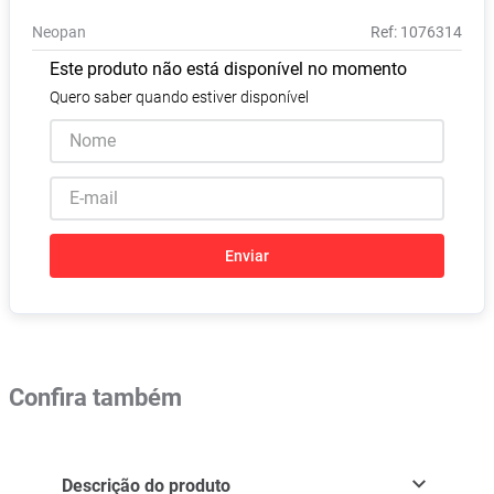
Absorvente
8
º
Neopan
:
1076314
Vitamina D
9
º
Este produto não está disponível no momento
Lavitan
10
º
Quero saber quando estiver disponível
Enviar
Confira também
Descrição do produto