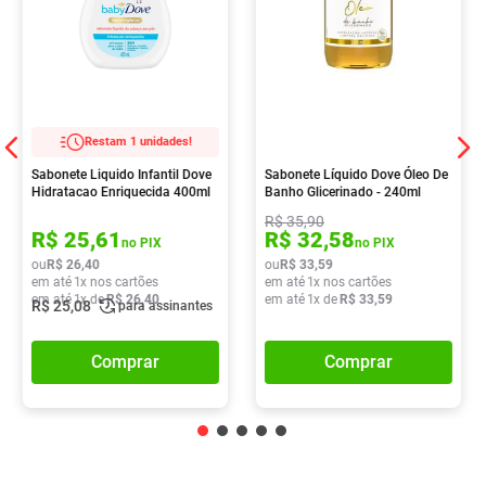
Restam 1 unidades!
Sabonete Liquido Infantil Dove
Sabonete Líquido Dove Óleo De
Hidratacao Enriquecida 400ml
Banho Glicerinado - 240ml
R$
35
,
90
R$
25
,
61
R$
32
,
58
no PIX
no PIX
ou
R$
26
,
40
ou
R$
33
,
59
em até
1
x nos cartões
em até
1
x nos cartões
em até
1
x de
R$
26
,
40
em até
1
x de
R$
33
,
59
R$
25
,
08
para assinantes
Comprar
Comprar