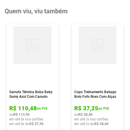
Quem viu, viu também
Garrafa Térmica Buba Baby
Copo Treinamento Babygo
Gumy Azul Com Canudo
Bolo Fofo Roxo Com Alças
400ml
400ml
R$
110
,
48
R$
37
,
25
no PIX
no PIX
ou
R$
113
,
90
ou
R$
38
,
40
em até
3
x nos cartões
em até
1
x nos cartões
em até
3
x de
R$
37
,
96
em até
1
x de
R$
38
,
40