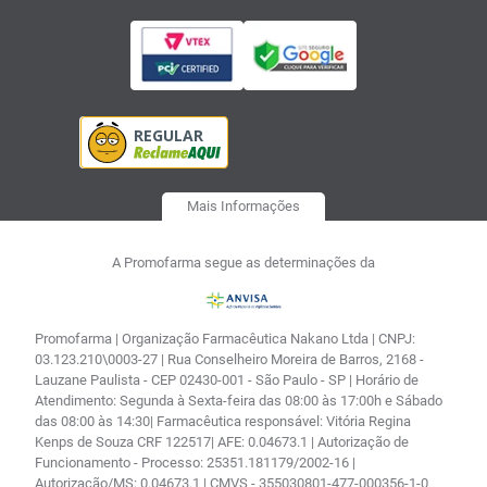
Mais Informações
A Promofarma segue as determinações da
Promofarma | Organização Farmacêutica Nakano Ltda | CNPJ:
03.123.210\0003-27 | Rua Conselheiro Moreira de Barros, 2168 -
Lauzane Paulista - CEP 02430-001 - São Paulo - SP | Horário de
Atendimento: Segunda à Sexta-feira das 08:00 às 17:00h e Sábado
das 08:00 às 14:30| Farmacêutica responsável: Vitória Regina
Kenps de Souza CRF 122517| AFE: 0.04673.1 | Autorização de
Funcionamento - Processo: 25351.181179/2002-16 |
Autorização/MS: 0.04673.1 | CMVS - 355030801-477-000356-1-0