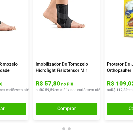
Tornozelo
Imobilizador De Tornozelo
Protetor De 
idade
Hidrolight Fisiotensor M 1
Orthopauher 
Unidade
Noturno M 1
R$
57
,
80
R$
109
,
0
X
no PIX
nos cartões
em até
1
x de
ou
R$
R$
56
59
,
89
,
59
em até
1
x nos cartões
em até
1
x de
ou
R$
R$
59
112
,
59
,
39
em
ar
Comprar
C