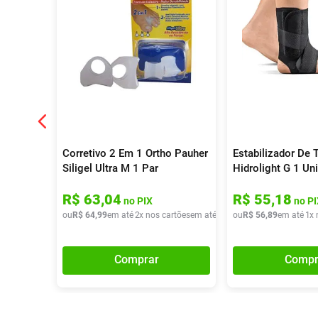
Corretivo 2 Em 1 Ortho Pauher
Estabilizador De 
Siligel Ultra M 1 Par
Hidrolight G 1 Un
R$
63
,
04
R$
55
,
18
no PIX
no PI
ou
R$
64
,
99
em até
2
x nos cartões
em até
2
x de
ou
R$
R$
32
56
,
49
,
89
em até
1
x 
Comprar
Compr