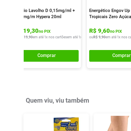
Colírio Lavolho D 0,15mg/ml +
Energético Engov Up 
0,30mg/m Hypera 20ml
Tropicais Zero Açúc
R$
19
,
30
R$
9
,
60
no PIX
no PIX
ou
R$
19
,
90
em até
1
x nos cartões
em até
1
x de
R$
ou
19
R$
,
90
9
,
90
em até
1
x nos c
Comprar
Comprar
Quem viu, viu também