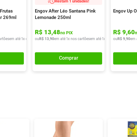
Restam 1 unidades!
Frutas
Engov After Léo Santana Pink
Engov Up O
ar 269ml
Lemonade 250ml
R$
13
,
48
R$
9
,
60
no PIX
artões
em até
1
x de
R$
ou
9
,
90
R$
13
,
90
em até
1
x nos cartões
em até
1
x de
R$
ou
13
R$
,
90
9
,
90
em 
Comprar