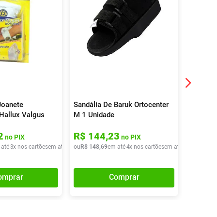
Joanete
Sandália De Baruk Ortocenter
Tornoze
Hallux Valgus
M 1 Unidade
Hidroli
 Par
2
R$
144
,
23
R$
45
no PIX
no PIX
 até
3
x nos cartões
em até
3
x de
ou
R$
R$
148
37
,
46
,
69
em até
4
x nos cartões
em até
4
x de
ou
R$
R$
47
37
,
,
4
omprar
Comprar