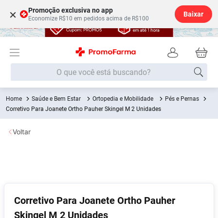
Promoção exclusiva no app
×
Baixar
Economize R$10 em pedidos acima de R$100
O que você está buscando?
Saúde e Bem Estar
Ortopedia e Mobilidade
Pés e Pernas
Termos mais buscados
Corretivo Para Joanete Ortho Pauher Skingel M 2 Unidades
Fralda
1
º
Voltar
Medley
2
º
Lenço Umedecido
3
º
Fralda Xg
4
º
Fralda G
5
º
Shampoo
6
º
Corretivo Para Joanete Ortho Pauher
Skingel M 2 Unidades
Desodorante
7
º