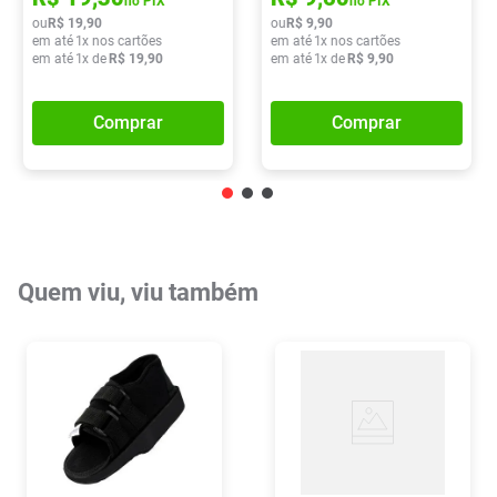
no PIX
no PIX
ou
R$
19
,
90
ou
R$
9
,
90
em até
1
x nos cartões
em até
1
x nos cartões
em até
1
x de
R$
19
,
90
em até
1
x de
R$
9
,
90
Comprar
Comprar
Quem viu, viu também