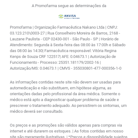
A Promofarma segue as determinações da
Promofarma | Organização Farmacêutica Nakano Ltda | CNPJ:
03.123.210\0003-27 | Rua Conselheiro Moreira de Barros, 2168 -
Lauzane Paulista - CEP 02430-001 - São Paulo - SP | Horário de
Atendimento: Segunda à Sexta-feira das 08:00 às 17:00h e Sábado
das 08:00 às 14:30| Farmacêutica responsável: Vitória Regina
Kenps de Souza CRF 122517| AFE: 0.04673.1 | Autorização de
Funcionamento - Processo: 25351.181179/2002-16 |
Autorização/MS: 0.04673.1 | CMVS - 355030801-477-000356-1-0
As informações contidas neste site não devem ser usadas para
automedicação e não substituem, em hipótese alguma, as
orientações dadas pelo profissional da área médica. Somente o
médico está apto a diagnosticar qualquer problema de saúde e
prescrever o tratamento adequado. Ao persistirem os sintomas, um
médico deverá ser consultado.
Os preços e as promoções são válidos apenas para compras via
internet e até durarem os estoques. | As fotos contidas em nosso
site são meramente ilustrativas. | *Preços e disponibilidade sujeitos