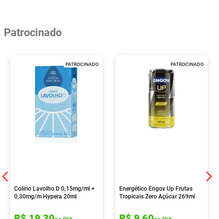
Patrocinado
PATROCINADO
PATROCINADO
Colírio Lavolho D 0,15mg/ml +
Energético Engov Up Frutas
0,30mg/m Hypera 20ml
Tropicais Zero Açúcar 269ml
R$
19
,
30
R$
9
,
60