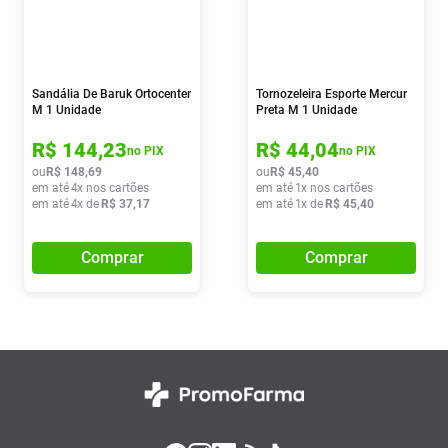
Sandália De Baruk Ortocenter
Tornozeleira Esporte Mercur
M 1 Unidade
Preta M 1 Unidade
R$
144
,
23
R$
44
,
04
no PIX
no PIX
ou
R$
148
,
69
ou
R$
45
,
40
em até
4
x nos cartões
em até
1
x nos cartões
em até
4
x de
R$
37
,
17
em até
1
x de
R$
45
,
40
Comprar
Comprar